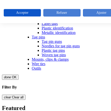
Stainless steel cable ties
Colliers inox
Outillage colliers metalliques
Accepter
Refuser
Ajuster
Releasible ties
Identification articles
Label tags
Plastic identification
Metallic identification
Tag pins
Tag pin guns
Needles for tag pin guns
Plastic tag pins
Woven tag pins
Mounts, clips & clamps
Wire ties
Outils
done
OK
Filter By
clear
Clear all
Featured