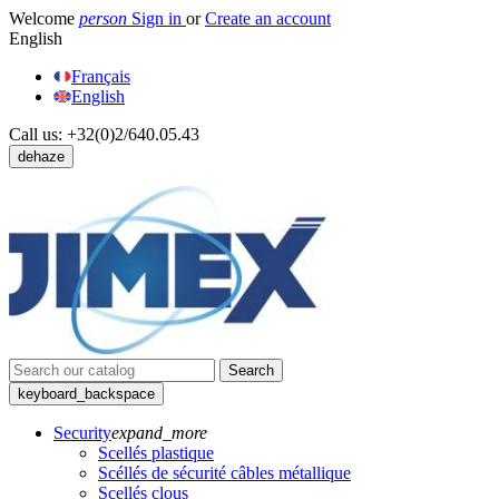
Welcome
person
Sign in
or
Create an account
English
Français
English
Call us:
+32(0)2/640.05.43
dehaze
Search
keyboard_backspace
Security
expand_more
Scellés plastique
Scéllés de sécurité câbles métallique
Scellés clous