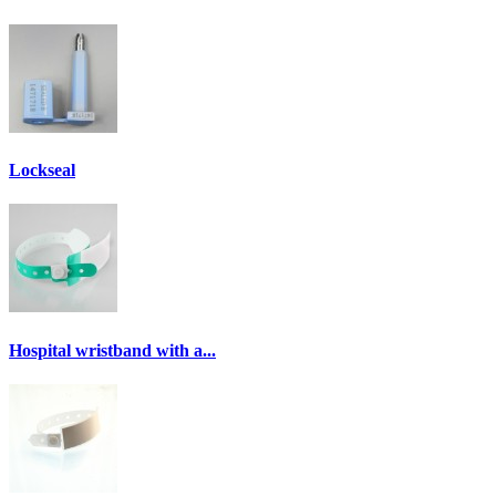
Lockseal
Hospital wristband with a...