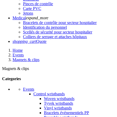
Pinces de contrôle
Carte PVC
Jetons
Medical
expand_more
Bracelets de contrôle pour secteur hospitalier
Identification du personnel
Scellés de sécurité pour secteur hospitalier
Colliers de serrage et attaches hôpitaux
shopping_cart
Quote
Home
Events
Magnets & clips
Magnets & clips
Categories
Events
Control wristbands
Woven wristbands
Tyvek wristbands
Vinyl wristbands
Bracelets événementiels PP