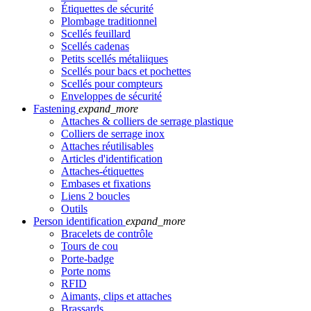
Étiquettes de sécurité
Plombage traditionnel
Scellés feuillard
Scellés cadenas
Petits scellés métaliiques
Scellés pour bacs et pochettes
Scellés pour compteurs
Enveloppes de sécurité
Fastening
expand_more
Attaches & colliers de serrage plastique
Colliers de serrage inox
Attaches réutilisables
Articles d'identification
Attaches-étiquettes
Embases et fixations
Liens 2 boucles
Outils
Person identification
expand_more
Bracelets de contrôle
Tours de cou
Porte-badge
Porte noms
RFID
Aimants, clips et attaches
Brassards