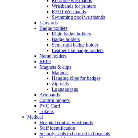
Reusable wristbands
Wristbands for printers
RFID Wristbands
Swimming pool wristbands
Lanyards
Badge holders
Rigid badge holders
Badge holders
Semi rigid badge holder
Leather-like badge holders
Name holders
RFID
Magnets & clips
Magnets
Hanging clips for badges
Zip reels
Luggage tags
Armbands
Control nippers
PVC Card
Tokens
Medical
Hospital control wristbands
Staff identification
Security seals to be used in hospitals