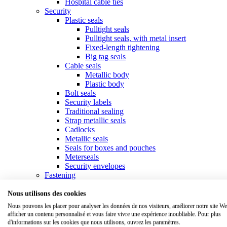
Hospital cable ties
Security
Plastic seals
Pulltight seals
Pulltight seals, with metal insert
Fixed-length tightening
Big tag seals
Cable seals
Metallic body
Plastic body
Bolt seals
Security labels
Traditional sealing
Strap metallic seals
Cadlocks
Metallic seals
Seals for boxes and pouches
Meterseals
Security envelopes
Fastening
Collars & cable ties
Standard collars
Nous utilisons des cookies
Specific collars
Nous pouvons les placer pour analyser les données de nos visiteurs, améliorer notre site We
Marker ties
afficher un contenu personnalisé et vous faire vivre une expérience inoubliable. Pour plus
Tools for ties
d'informations sur les cookies que nous utilisons, ouvrez les paramètres.