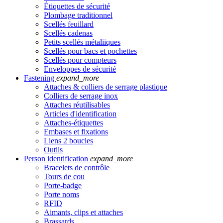
Étiquettes de sécurité
Plombage traditionnel
Scellés feuillard
Scellés cadenas
Petits scellés métaliiques
Scellés pour bacs et pochettes
Scellés pour compteurs
Enveloppes de sécurité
Fastening
expand_more
Attaches & colliers de serrage plastique
Colliers de serrage inox
Attaches réutilisables
Articles d'identification
Attaches-étiquettes
Embases et fixations
Liens 2 boucles
Outils
Person identification
expand_more
Bracelets de contrôle
Tours de cou
Porte-badge
Porte noms
RFID
Aimants, clips et attaches
Brassards