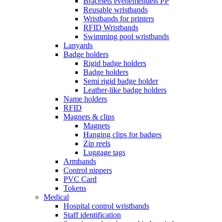
Bracelets événementiels PP
Reusable wristbands
Wristbands for printers
RFID Wristbands
Swimming pool wristbands
Lanyards
Badge holders
Rigid badge holders
Badge holders
Semi rigid badge holder
Leather-like badge holders
Name holders
RFID
Magnets & clips
Magnets
Hanging clips for badges
Zip reels
Luggage tags
Armbands
Control nippers
PVC Card
Tokens
Medical
Hospital control wristbands
Staff identification