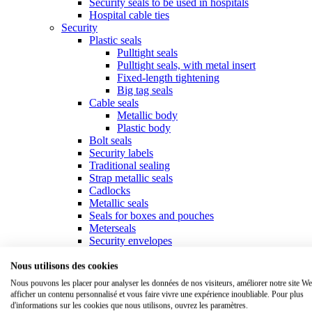
Security seals to be used in hospitals
Hospital cable ties
Security
Plastic seals
Pulltight seals
Pulltight seals, with metal insert
Fixed-length tightening
Big tag seals
Cable seals
Metallic body
Plastic body
Bolt seals
Security labels
Traditional sealing
Strap metallic seals
Cadlocks
Metallic seals
Seals for boxes and pouches
Meterseals
Security envelopes
Fastening
Collars & cable ties
Nous utilisons des cookies
Standard collars
Nous pouvons les placer pour analyser les données de nos visiteurs, améliorer notre site We
Specific collars
afficher un contenu personnalisé et vous faire vivre une expérience inoubliable. Pour plus
Marker ties
d'informations sur les cookies que nous utilisons, ouvrez les paramètres.