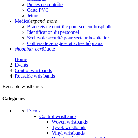
Pinces de contrôle
Carte PVC
Jetons
Medical
expand_more
Bracelets de contrôle pour secteur hospitalier
Identification du personnel
Scellés de sécurité pour secteur hospitalier
Colliers de serrage et attaches hôpitaux
shopping_cart
Quote
Home
Events
Control wristbands
Reusable wristbands
Reusable wristbands
Categories
Events
Control wristbands
Woven wristbands
Tyvek wristbands
Vinyl wristbands