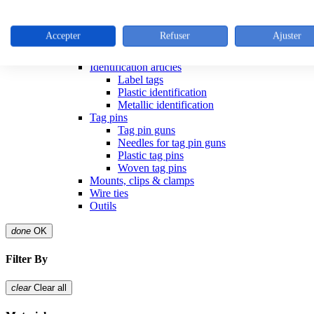
Tools for ties
Stainless steel cable ties
Colliers inox
Accepter
Refuser
Ajuster
Outillage colliers metalliques
Releasible ties
Identification articles
Label tags
Plastic identification
Metallic identification
Tag pins
Tag pin guns
Needles for tag pin guns
Plastic tag pins
Woven tag pins
Mounts, clips & clamps
Wire ties
Outils
done
OK
Filter By
clear
Clear all