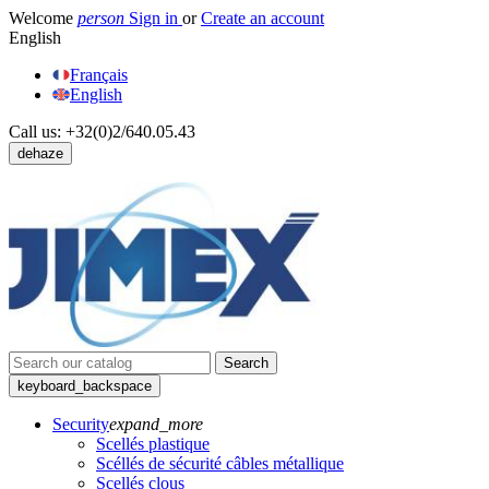
Welcome
person
Sign in
or
Create an account
English
Français
English
Call us:
+32(0)2/640.05.43
dehaze
Search
keyboard_backspace
Security
expand_more
Scellés plastique
Scéllés de sécurité câbles métallique
Scellés clous