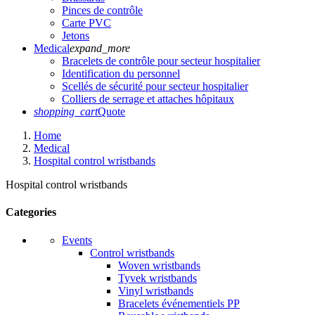
Pinces de contrôle
Carte PVC
Jetons
Medical
expand_more
Bracelets de contrôle pour secteur hospitalier
Identification du personnel
Scellés de sécurité pour secteur hospitalier
Colliers de serrage et attaches hôpitaux
shopping_cart
Quote
Home
Medical
Hospital control wristbands
Hospital control wristbands
Categories
Events
Control wristbands
Woven wristbands
Tyvek wristbands
Vinyl wristbands
Bracelets événementiels PP