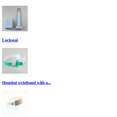
Lockseal
Hospital wristband with a...