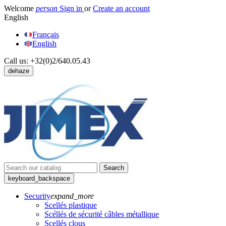
Welcome
person
Sign in
or
Create an account
English
Français
English
Call us:
+32(0)2/640.05.43
dehaze
Search
keyboard_backspace
Security
expand_more
Scellés plastique
Scéllés de sécurité câbles métallique
Scellés clous