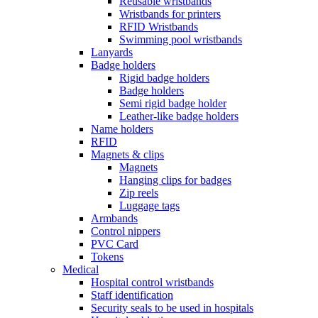
Reusable wristbands
Wristbands for printers
RFID Wristbands
Swimming pool wristbands
Lanyards
Badge holders
Rigid badge holders
Badge holders
Semi rigid badge holder
Leather-like badge holders
Name holders
RFID
Magnets & clips
Magnets
Hanging clips for badges
Zip reels
Luggage tags
Armbands
Control nippers
PVC Card
Tokens
Medical
Hospital control wristbands
Staff identification
Security seals to be used in hospitals