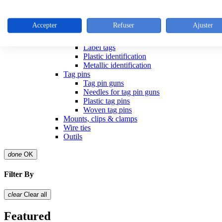
Stainless steel cable ties
Colliers inox
Outillage colliers metalliques
Accepter
Refuser
Ajuster
Releasible ties
Identification articles
Label tags
Plastic identification
Metallic identification
Tag pins
Tag pin guns
Needles for tag pin guns
Plastic tag pins
Woven tag pins
Mounts, clips & clamps
Wire ties
Outils
done
OK
Filter By
clear
Clear all
Featured