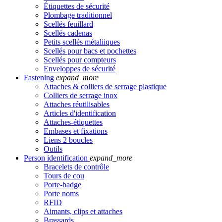
Étiquettes de sécurité
Plombage traditionnel
Scellés feuillard
Scellés cadenas
Petits scellés métaliiques
Scellés pour bacs et pochettes
Scellés pour compteurs
Enveloppes de sécurité
Fastening
expand_more
Attaches & colliers de serrage plastique
Colliers de serrage inox
Attaches réutilisables
Articles d'identification
Attaches-étiquettes
Embases et fixations
Liens 2 boucles
Outils
Person identification
expand_more
Bracelets de contrôle
Tours de cou
Porte-badge
Porte noms
RFID
Aimants, clips et attaches
Brassards