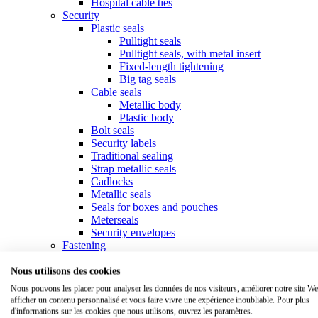
Hospital cable ties
Security
Plastic seals
Pulltight seals
Pulltight seals, with metal insert
Fixed-length tightening
Big tag seals
Cable seals
Metallic body
Plastic body
Bolt seals
Security labels
Traditional sealing
Strap metallic seals
Cadlocks
Metallic seals
Seals for boxes and pouches
Meterseals
Security envelopes
Fastening
Collars & cable ties
Standard collars
Nous utilisons des cookies
Specific collars
Nous pouvons les placer pour analyser les données de nos visiteurs, améliorer notre site We
Marker ties
afficher un contenu personnalisé et vous faire vivre une expérience inoubliable. Pour plus
Tools for ties
d'informations sur les cookies que nous utilisons, ouvrez les paramètres.