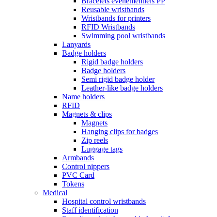
Bracelets événementiels PP
Reusable wristbands
Wristbands for printers
RFID Wristbands
Swimming pool wristbands
Lanyards
Badge holders
Rigid badge holders
Badge holders
Semi rigid badge holder
Leather-like badge holders
Name holders
RFID
Magnets & clips
Magnets
Hanging clips for badges
Zip reels
Luggage tags
Armbands
Control nippers
PVC Card
Tokens
Medical
Hospital control wristbands
Staff identification