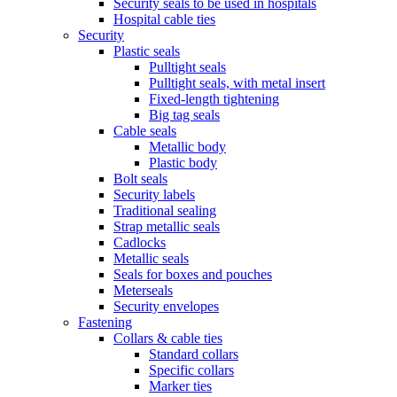
Security seals to be used in hospitals
Hospital cable ties
Security
Plastic seals
Pulltight seals
Pulltight seals, with metal insert
Fixed-length tightening
Big tag seals
Cable seals
Metallic body
Plastic body
Bolt seals
Security labels
Traditional sealing
Strap metallic seals
Cadlocks
Metallic seals
Seals for boxes and pouches
Meterseals
Security envelopes
Fastening
Collars & cable ties
Standard collars
Specific collars
Marker ties