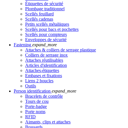
Étiquettes de sécurité
Plombage traditionnel
Scellés feuillard
Scellés cadenas
Petits scellés métaliiques
Scellés pour bacs et pochettes
Scellés pour compteurs
Enveloppes de sécurité
Fastening
expand_more
Attaches & colliers de serrage plastique
Colliers de serrage inox
Attaches réutilisables
Articles d'identification
Attaches-étiquettes
Embases et fixations
Liens 2 boucles
Outils
Person identification
expand_more
Bracelets de contrôle
Tours de cou
Porte-badge
Porte noms
RFID
Aimants, clips et attaches
Brassards