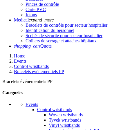
Pinces de contrôle
Carte PVC
Jetons
Medical
expand_more
Bracelets de contrôle pour secteur hospitalier
Identification du personnel
Scellés de sécurité pour secteur hospitalier
Colliers de serrage et attaches hôpitaux
shopping_cart
Quote
Home
Events
Control wristbands
Bracelets événementiels PP
Bracelets événementiels PP
Categories
Events
Control wristbands
Woven wristbands
Tyvek wristbands
Vinyl wristbands