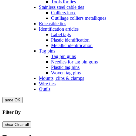
Tools for ties
Stainless steel cable ties
Colliers inox
Outillage colliers metalliques
Releasible ties
Identification articles
Label tags
Plastic identification
Metallic identification
Tag pins
Tag pin guns
Needles for tag pin guns
Plastic tag pins
Woven tag pins
Mounts, clips & clamps
Wire ties
Outils
done
OK
Filter By
clear
Clear all