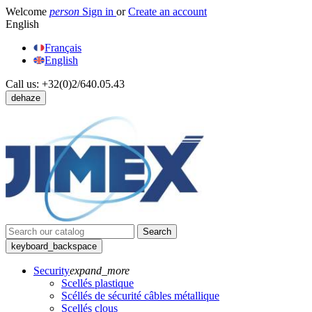
Welcome
person
Sign in
or
Create an account
English
Français
English
Call us:
+32(0)2/640.05.43
dehaze
Search
keyboard_backspace
Security
expand_more
Scellés plastique
Scéllés de sécurité câbles métallique
Scellés clous