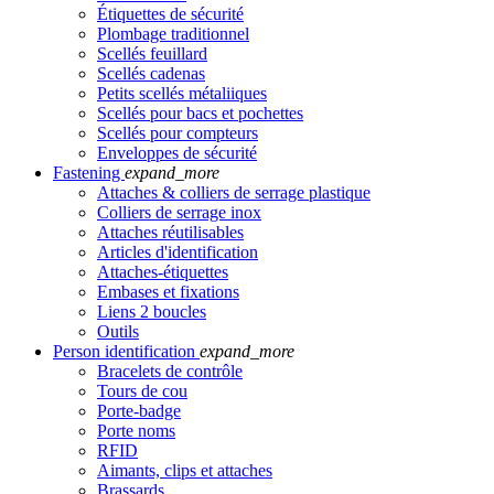
Étiquettes de sécurité
Plombage traditionnel
Scellés feuillard
Scellés cadenas
Petits scellés métaliiques
Scellés pour bacs et pochettes
Scellés pour compteurs
Enveloppes de sécurité
Fastening
expand_more
Attaches & colliers de serrage plastique
Colliers de serrage inox
Attaches réutilisables
Articles d'identification
Attaches-étiquettes
Embases et fixations
Liens 2 boucles
Outils
Person identification
expand_more
Bracelets de contrôle
Tours de cou
Porte-badge
Porte noms
RFID
Aimants, clips et attaches
Brassards