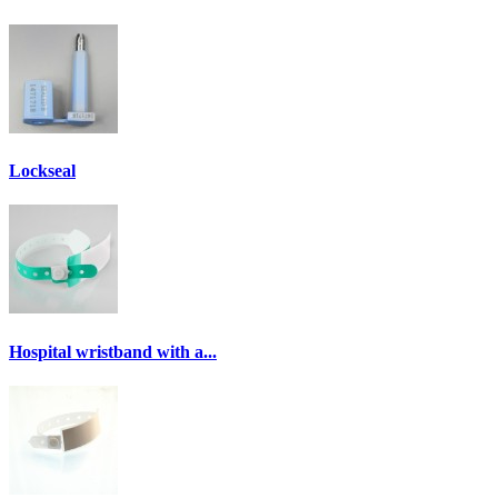
Lockseal
Hospital wristband with a...