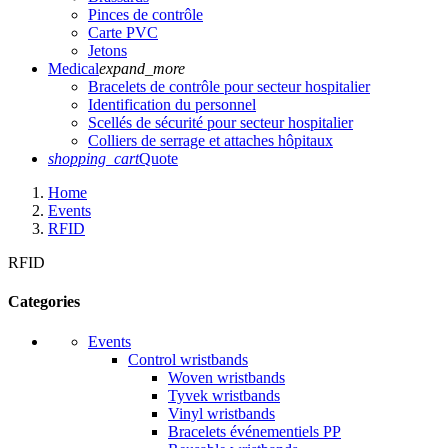
Pinces de contrôle
Carte PVC
Jetons
Medical
expand_more
Bracelets de contrôle pour secteur hospitalier
Identification du personnel
Scellés de sécurité pour secteur hospitalier
Colliers de serrage et attaches hôpitaux
shopping_cart
Quote
Home
Events
RFID
RFID
Categories
Events
Control wristbands
Woven wristbands
Tyvek wristbands
Vinyl wristbands
Bracelets événementiels PP