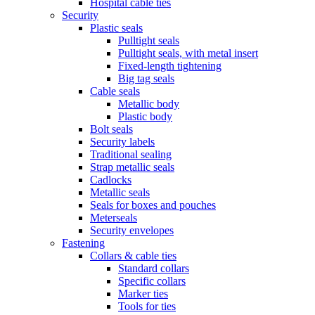
Hospital cable ties
Security
Plastic seals
Pulltight seals
Pulltight seals, with metal insert
Fixed-length tightening
Big tag seals
Cable seals
Metallic body
Plastic body
Bolt seals
Security labels
Traditional sealing
Strap metallic seals
Cadlocks
Metallic seals
Seals for boxes and pouches
Meterseals
Security envelopes
Fastening
Collars & cable ties
Standard collars
Specific collars
Marker ties
Tools for ties