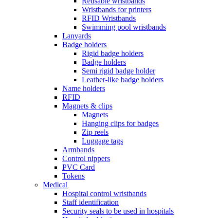
Reusable wristbands
Wristbands for printers
RFID Wristbands
Swimming pool wristbands
Lanyards
Badge holders
Rigid badge holders
Badge holders
Semi rigid badge holder
Leather-like badge holders
Name holders
RFID
Magnets & clips
Magnets
Hanging clips for badges
Zip reels
Luggage tags
Armbands
Control nippers
PVC Card
Tokens
Medical
Hospital control wristbands
Staff identification
Security seals to be used in hospitals