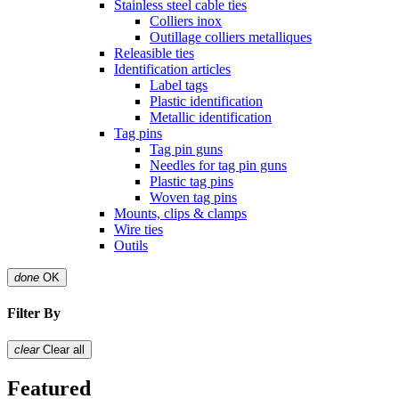
Stainless steel cable ties
Colliers inox
Outillage colliers metalliques
Releasible ties
Identification articles
Label tags
Plastic identification
Metallic identification
Tag pins
Tag pin guns
Needles for tag pin guns
Plastic tag pins
Woven tag pins
Mounts, clips & clamps
Wire ties
Outils
done
OK
Filter By
clear
Clear all
Featured