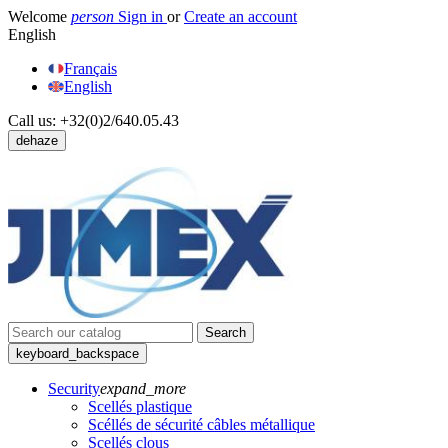
Welcome
person
Sign in
or
Create an account
English
Français
English
Call us:
+32(0)2/640.05.43
dehaze
Search
keyboard_backspace
Security
expand_more
Scellés plastique
Scéllés de sécurité câbles métallique
Scellés clous