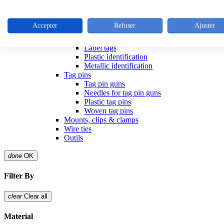
Stainless steel cable ties
Colliers inox
Outillage colliers metalliques
Accepter
Refuser
Ajuster
Releasible ties
Identification articles
Label tags
Plastic identification
Metallic identification
Tag pins
Tag pin guns
Needles for tag pin guns
Plastic tag pins
Woven tag pins
Mounts, clips & clamps
Wire ties
Outils
done
OK
Filter By
clear
Clear all
Material