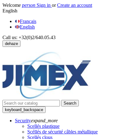
Welcome
person
Sign in
or
Create an account
English
Français
English
Call us:
+32(0)2/640.05.43
dehaze
Search
keyboard_backspace
Security
expand_more
Scellés plastique
Scéllés de sécurité câbles métallique
Scellés clous