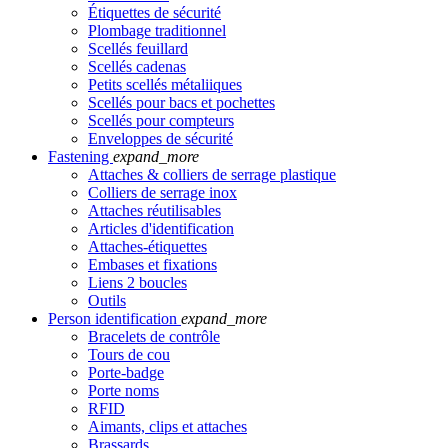
Étiquettes de sécurité
Plombage traditionnel
Scellés feuillard
Scellés cadenas
Petits scellés métaliiques
Scellés pour bacs et pochettes
Scellés pour compteurs
Enveloppes de sécurité
Fastening
expand_more
Attaches & colliers de serrage plastique
Colliers de serrage inox
Attaches réutilisables
Articles d'identification
Attaches-étiquettes
Embases et fixations
Liens 2 boucles
Outils
Person identification
expand_more
Bracelets de contrôle
Tours de cou
Porte-badge
Porte noms
RFID
Aimants, clips et attaches
Brassards