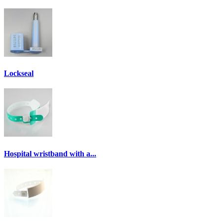
Lockseal
Hospital wristband with a...