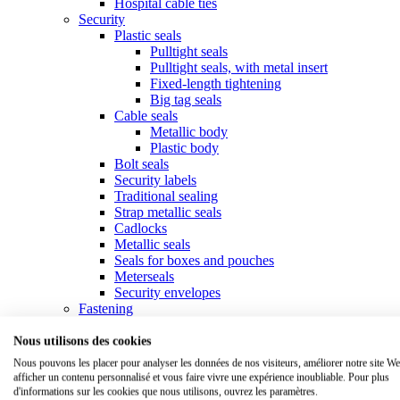
Hospital cable ties
Security
Plastic seals
Pulltight seals
Pulltight seals, with metal insert
Fixed-length tightening
Big tag seals
Cable seals
Metallic body
Plastic body
Bolt seals
Security labels
Traditional sealing
Strap metallic seals
Cadlocks
Metallic seals
Seals for boxes and pouches
Meterseals
Security envelopes
Fastening
Collars & cable ties
Standard collars
Nous utilisons des cookies
Specific collars
Nous pouvons les placer pour analyser les données de nos visiteurs, améliorer notre site We
Marker ties
afficher un contenu personnalisé et vous faire vivre une expérience inoubliable. Pour plus
Tools for ties
d'informations sur les cookies que nous utilisons, ouvrez les paramètres.