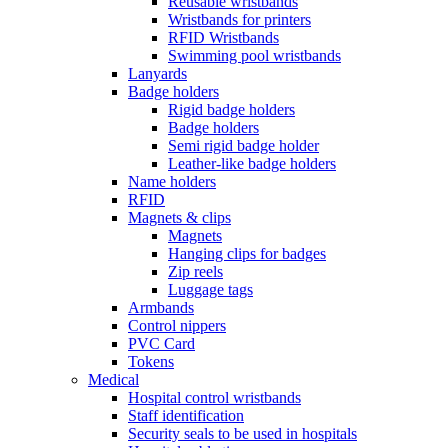
Reusable wristbands
Wristbands for printers
RFID Wristbands
Swimming pool wristbands
Lanyards
Badge holders
Rigid badge holders
Badge holders
Semi rigid badge holder
Leather-like badge holders
Name holders
RFID
Magnets & clips
Magnets
Hanging clips for badges
Zip reels
Luggage tags
Armbands
Control nippers
PVC Card
Tokens
Medical
Hospital control wristbands
Staff identification
Security seals to be used in hospitals