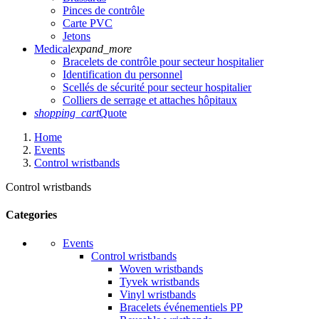
Pinces de contrôle
Carte PVC
Jetons
Medical
expand_more
Bracelets de contrôle pour secteur hospitalier
Identification du personnel
Scellés de sécurité pour secteur hospitalier
Colliers de serrage et attaches hôpitaux
shopping_cart
Quote
Home
Events
Control wristbands
Control wristbands
Categories
Events
Control wristbands
Woven wristbands
Tyvek wristbands
Vinyl wristbands
Bracelets événementiels PP