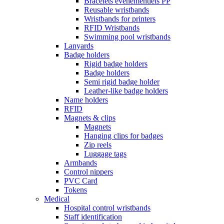
Bracelets événementiels PP
Reusable wristbands
Wristbands for printers
RFID Wristbands
Swimming pool wristbands
Lanyards
Badge holders
Rigid badge holders
Badge holders
Semi rigid badge holder
Leather-like badge holders
Name holders
RFID
Magnets & clips
Magnets
Hanging clips for badges
Zip reels
Luggage tags
Armbands
Control nippers
PVC Card
Tokens
Medical
Hospital control wristbands
Staff identification