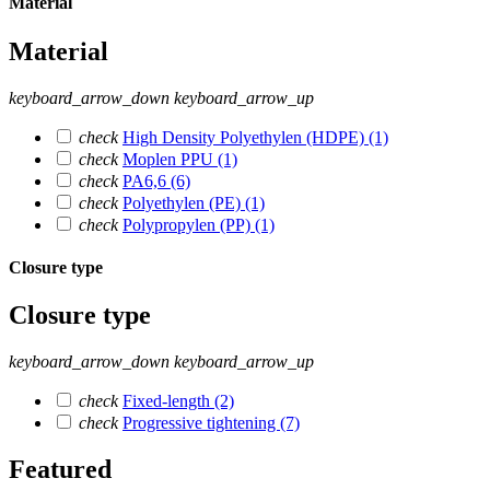
Material
Material
keyboard_arrow_down
keyboard_arrow_up
check
High Density Polyethylen (HDPE)
(1)
check
Moplen PPU
(1)
check
PA6,6
(6)
check
Polyethylen (PE)
(1)
check
Polypropylen (PP)
(1)
Closure type
Closure type
keyboard_arrow_down
keyboard_arrow_up
check
Fixed-length
(2)
check
Progressive tightening
(7)
Featured