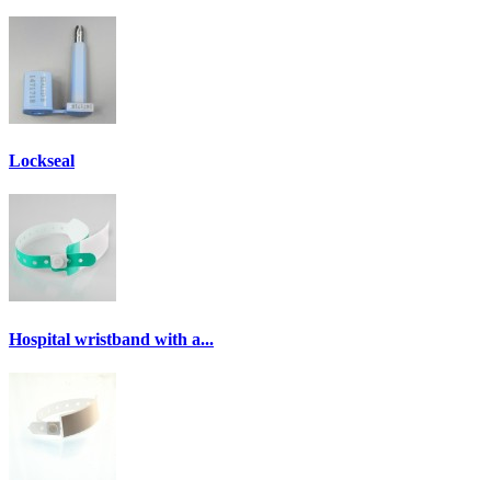
Lockseal
Hospital wristband with a...