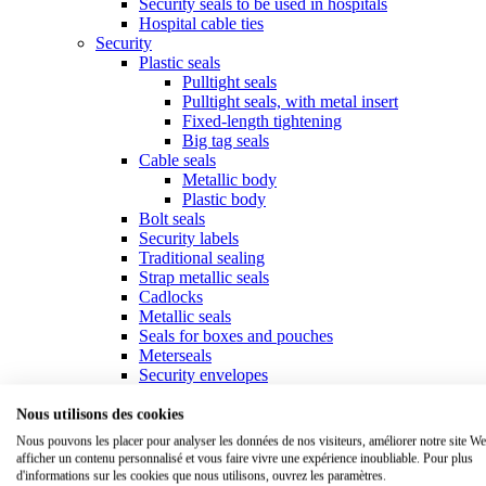
Security seals to be used in hospitals
Hospital cable ties
Security
Plastic seals
Pulltight seals
Pulltight seals, with metal insert
Fixed-length tightening
Big tag seals
Cable seals
Metallic body
Plastic body
Bolt seals
Security labels
Traditional sealing
Strap metallic seals
Cadlocks
Metallic seals
Seals for boxes and pouches
Meterseals
Security envelopes
Fastening
Collars & cable ties
Nous utilisons des cookies
Standard collars
Nous pouvons les placer pour analyser les données de nos visiteurs, améliorer notre site We
Specific collars
afficher un contenu personnalisé et vous faire vivre une expérience inoubliable. Pour plus
Marker ties
d'informations sur les cookies que nous utilisons, ouvrez les paramètres.