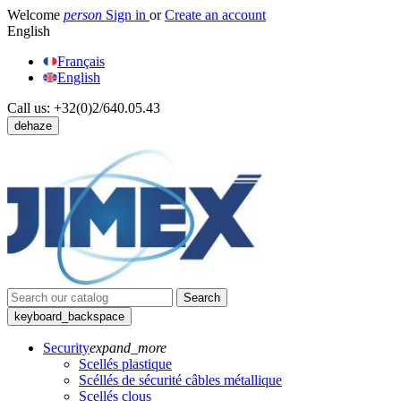
Welcome
person
Sign in
or
Create an account
English
Français
English
Call us:
+32(0)2/640.05.43
dehaze
Search
keyboard_backspace
Security
expand_more
Scellés plastique
Scéllés de sécurité câbles métallique
Scellés clous