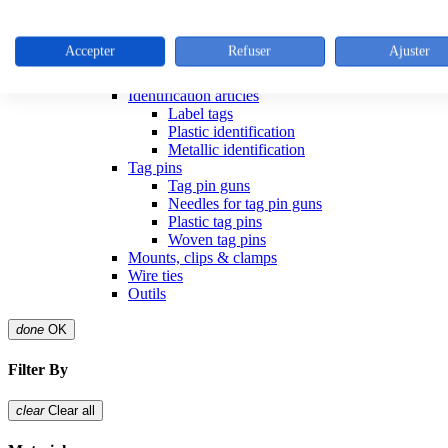
Tools for ties
Stainless steel cable ties
Colliers inox
Accepter
Refuser
Ajuster
Outillage colliers metalliques
Releasible ties
Identification articles
Label tags
Plastic identification
Metallic identification
Tag pins
Tag pin guns
Needles for tag pin guns
Plastic tag pins
Woven tag pins
Mounts, clips & clamps
Wire ties
Outils
done
OK
Filter By
clear
Clear all