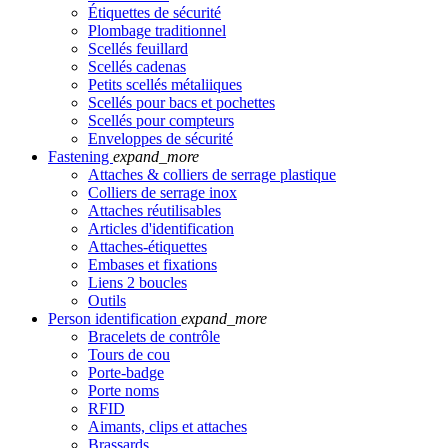
Étiquettes de sécurité
Plombage traditionnel
Scellés feuillard
Scellés cadenas
Petits scellés métaliiques
Scellés pour bacs et pochettes
Scellés pour compteurs
Enveloppes de sécurité
Fastening
expand_more
Attaches & colliers de serrage plastique
Colliers de serrage inox
Attaches réutilisables
Articles d'identification
Attaches-étiquettes
Embases et fixations
Liens 2 boucles
Outils
Person identification
expand_more
Bracelets de contrôle
Tours de cou
Porte-badge
Porte noms
RFID
Aimants, clips et attaches
Brassards