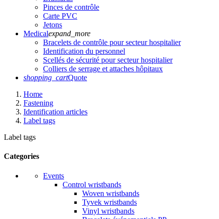
Pinces de contrôle
Carte PVC
Jetons
Medical
expand_more
Bracelets de contrôle pour secteur hospitalier
Identification du personnel
Scellés de sécurité pour secteur hospitalier
Colliers de serrage et attaches hôpitaux
shopping_cart
Quote
Home
Fastening
Identification articles
Label tags
Label tags
Categories
Events
Control wristbands
Woven wristbands
Tyvek wristbands
Vinyl wristbands