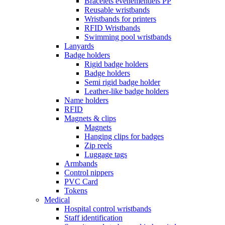
Bracelets événementiels PP
Reusable wristbands
Wristbands for printers
RFID Wristbands
Swimming pool wristbands
Lanyards
Badge holders
Rigid badge holders
Badge holders
Semi rigid badge holder
Leather-like badge holders
Name holders
RFID
Magnets & clips
Magnets
Hanging clips for badges
Zip reels
Luggage tags
Armbands
Control nippers
PVC Card
Tokens
Medical
Hospital control wristbands
Staff identification