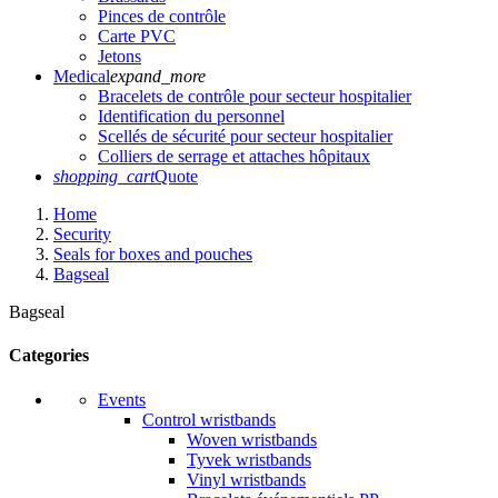
Pinces de contrôle
Carte PVC
Jetons
Medical
expand_more
Bracelets de contrôle pour secteur hospitalier
Identification du personnel
Scellés de sécurité pour secteur hospitalier
Colliers de serrage et attaches hôpitaux
shopping_cart
Quote
Home
Security
Seals for boxes and pouches
Bagseal
Bagseal
Categories
Events
Control wristbands
Woven wristbands
Tyvek wristbands
Vinyl wristbands