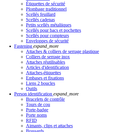
Étiquettes de sécurité
Plombage traditionnel
Scellés feuillard
Scellés cadenas
Petits scellés métaliiques
Scellés pour bacs et pochettes
Scellés pour compteurs
Enveloppes de sécurité
Fastening
expand_more
Attaches & colliers de serrage plastique
Colliers de serrage inox
Attaches réutilisables
Articles d'identification
Attaches-étiquettes
Embases et fixations
Liens 2 boucles
Outils
Person identification
expand_more
Bracelets de contrôle
Tours de cou
Porte-badge
Porte noms
RFID
Aimants, clips et attaches
Brassards