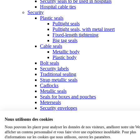
Security seals to be used in hospitals
Hospital cable ties
Security
Plastic seals
Pulltight seals
Pulltight seals, with metal insert
Fixed-length tightening
Big tag seals
Cable seals
Metallic body
Plastic body
Bolt seals
Security labels
Traditional sealing
Strap metallic seals
Cadlocks
Metallic seals
Seals for boxes and pouches
Meterseals
Security envelopes
Fastening
Collars & cable ties
Nous utilisons des cookies
Standard collars
Nous pouvons les placer pour analyser les données de nos visiteurs, améliorer notre site We
Specific collars
afficher un contenu personnalisé et vous faire vivre une expérience inoubliable. Pour plus
Marker ties
d'informations sur les cookies que nous utilisons, ouvrez les paramètres.