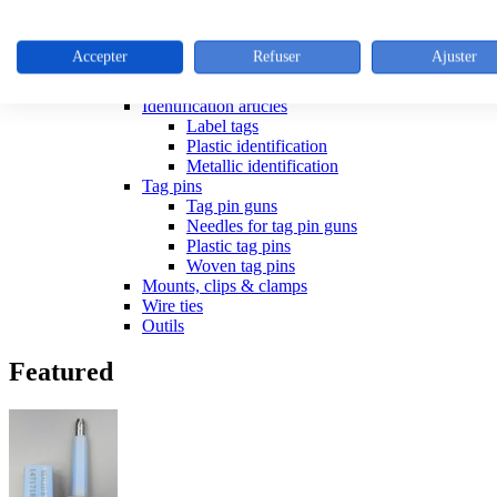
Tools for ties
Stainless steel cable ties
Colliers inox
Accepter
Refuser
Ajuster
Outillage colliers metalliques
Releasible ties
Identification articles
Label tags
Plastic identification
Metallic identification
Tag pins
Tag pin guns
Needles for tag pin guns
Plastic tag pins
Woven tag pins
Mounts, clips & clamps
Wire ties
Outils
Featured