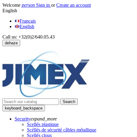
Welcome
person
Sign in
or
Create an account
English
Français
English
Call us:
+32(0)2/640.05.43
dehaze
Search
keyboard_backspace
Security
expand_more
Scellés plastique
Scéllés de sécurité câbles métallique
Scellés clous