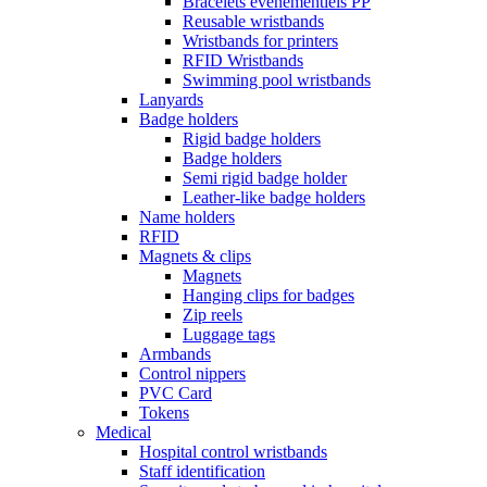
Bracelets événementiels PP
Reusable wristbands
Wristbands for printers
RFID Wristbands
Swimming pool wristbands
Lanyards
Badge holders
Rigid badge holders
Badge holders
Semi rigid badge holder
Leather-like badge holders
Name holders
RFID
Magnets & clips
Magnets
Hanging clips for badges
Zip reels
Luggage tags
Armbands
Control nippers
PVC Card
Tokens
Medical
Hospital control wristbands
Staff identification