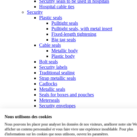
Security seals to be used in hospitals
Hospital cable ties
Security
Plastic seals
Pulltight seals
Pulltight seals, with metal insert
Fixed-length tightening
Big tag seals
Cable seals
Metallic body
Plastic body
Bolt seals
Security labels
Traditional sealing
Strap metallic seals
Cadlocks
Metallic seals
Seals for boxes and pouches
Meterseals
Security envelopes
Fastening
Collars & cable ties
Nous utilisons des cookies
Standard collars
Nous pouvons les placer pour analyser les données de nos visiteurs, améliorer notre site We
Specific collars
afficher un contenu personnalisé et vous faire vivre une expérience inoubliable. Pour plus
Marker ties
d'informations sur les cookies que nous utilisons, ouvrez les paramètres.