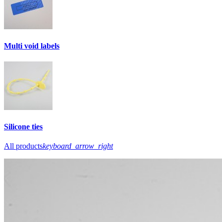
Multi void labels
Silicone ties
All products
keyboard_arrow_right