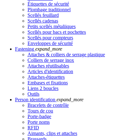
Étiquettes de sécurité
Plombage traditionnel
Scellés feuillard
Scellés cadenas
Petits scellés métaliiques
Scellés pour bacs et pochettes
Scellés pour compteurs
Enveloppes de sécurité
Fastening
expand_more
Attaches & colliers de serrage plastique
Colliers de serrage inox
Attaches réutilisables
Articles d'identification
Attaches-étiquettes
Embases et fixations
Liens 2 boucles
Outils
Person identification
expand_more
Bracelets de contrôle
Tours de cou
Porte-badge
Porte noms
RFID
Aimants, clips et attaches
Brassards