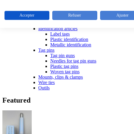
Tools for ties
Stainless steel cable ties
Colliers inox
Accepter
Refuser
Ajuster
Outillage colliers metalliques
Releasible ties
Identification articles
Label tags
Plastic identification
Metallic identification
Tag pins
Tag pin guns
Needles for tag pin guns
Plastic tag pins
Woven tag pins
Mounts, clips & clamps
Wire ties
Outils
Featured