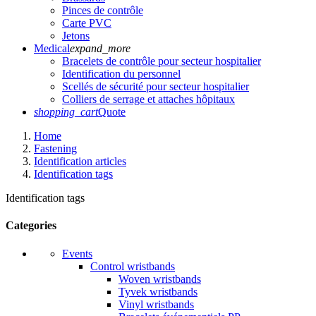
Pinces de contrôle
Carte PVC
Jetons
Medical
expand_more
Bracelets de contrôle pour secteur hospitalier
Identification du personnel
Scellés de sécurité pour secteur hospitalier
Colliers de serrage et attaches hôpitaux
shopping_cart
Quote
Home
Fastening
Identification articles
Identification tags
Identification tags
Categories
Events
Control wristbands
Woven wristbands
Tyvek wristbands
Vinyl wristbands