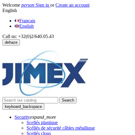
Welcome
person
Sign in
or
Create an account
English
Français
English
Call us:
+32(0)2/640.05.43
dehaze
Search
keyboard_backspace
Security
expand_more
Scellés plastique
Scéllés de sécurité câbles métallique
Scellés clous