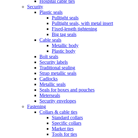
Hospital cable ties
Security
Plastic seals
Pulltight seals
Pulltight seals, with metal insert
Fixed-length tightening
Big tag seals
Cable seals
Metallic body
Plastic body
Bolt seals
Security labels
Traditional sealing
Strap metallic seals
Cadlocks
Metallic seals
Seals for boxes and pouches
Meterseals
Security envelopes
Fastening
Collars & cable ties
Standard collars
Specific collars
Marker ties
Tools for ties