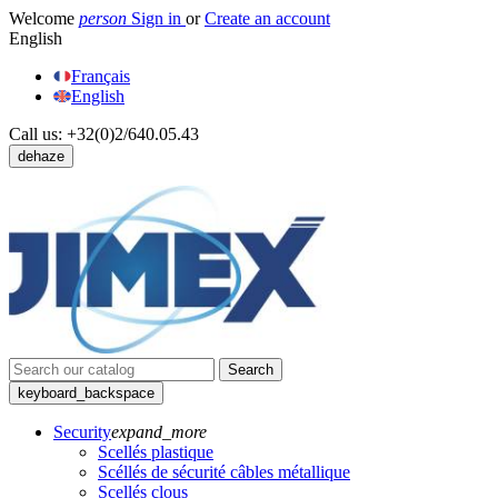
Welcome
person
Sign in
or
Create an account
English
Français
English
Call us:
+32(0)2/640.05.43
dehaze
Search
keyboard_backspace
Security
expand_more
Scellés plastique
Scéllés de sécurité câbles métallique
Scellés clous