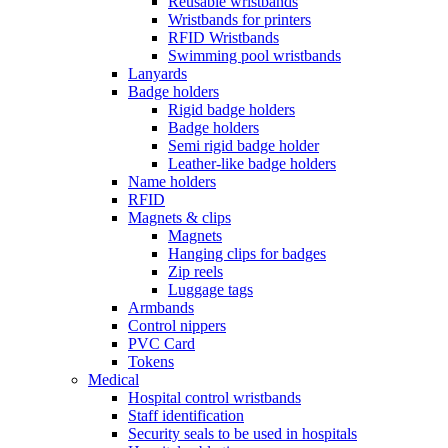
Reusable wristbands
Wristbands for printers
RFID Wristbands
Swimming pool wristbands
Lanyards
Badge holders
Rigid badge holders
Badge holders
Semi rigid badge holder
Leather-like badge holders
Name holders
RFID
Magnets & clips
Magnets
Hanging clips for badges
Zip reels
Luggage tags
Armbands
Control nippers
PVC Card
Tokens
Medical
Hospital control wristbands
Staff identification
Security seals to be used in hospitals