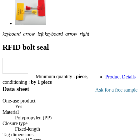
keyboard_arrow_left
keyboard_arrow_right
RFID bolt seal
Download pdf
product file
Add to the quote
Minimum quantity :
piece
,
Product Details
conditioning :
by 1 piece
Data sheet
Ask for a free sample
One-use product
Yes
Material
Polypropylen (PP)
Closure type
Fixed-length
Tag dimensions