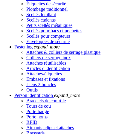
Étiquettes de sécurité
Plombage traditionnel
Scellés feuillard
Scellés cadenas
Petits scellés métaliiques
Scellés pour bacs et pochettes
Scellés pour compteurs
Enveloppes de sécurité
Fastening
expand_more
Attaches & colliers de serrage plastique
Colliers de serrage inox
Attaches réutilisables
Articles d'identification
Attaches-étiquettes
Embases et fixations
Liens 2 boucles
Outils
Person identification
expand_more
Bracelets de contrôle
Tours de cou
Porte-badge
Porte noms
RFID
Aimants, clips et attaches
Brassards