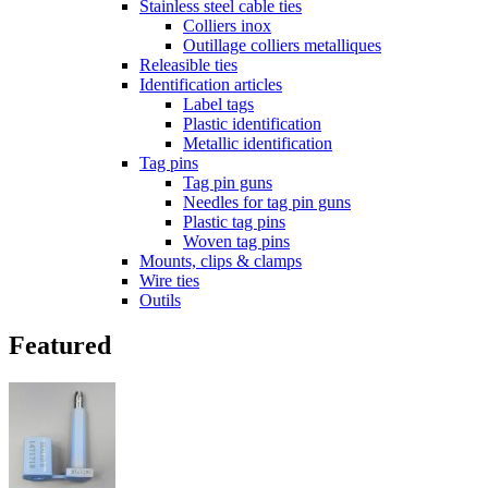
Stainless steel cable ties
Colliers inox
Outillage colliers metalliques
Releasible ties
Identification articles
Label tags
Plastic identification
Metallic identification
Tag pins
Tag pin guns
Needles for tag pin guns
Plastic tag pins
Woven tag pins
Mounts, clips & clamps
Wire ties
Outils
Featured