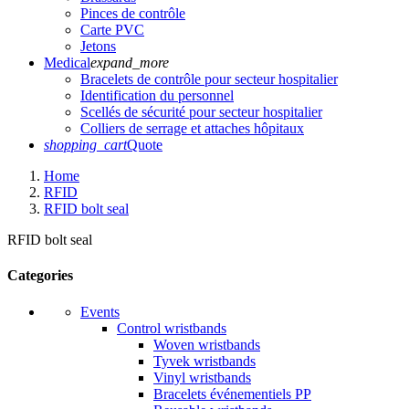
Pinces de contrôle
Carte PVC
Jetons
Medical
expand_more
Bracelets de contrôle pour secteur hospitalier
Identification du personnel
Scellés de sécurité pour secteur hospitalier
Colliers de serrage et attaches hôpitaux
shopping_cart
Quote
Home
RFID
RFID bolt seal
RFID bolt seal
Categories
Events
Control wristbands
Woven wristbands
Tyvek wristbands
Vinyl wristbands
Bracelets événementiels PP