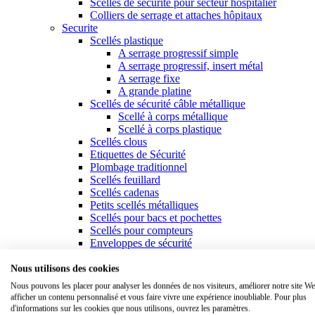
Scellés de sécurité pour secteur hospitalier
Colliers de serrage et attaches hôpitaux
Securite
Scellés plastique
A serrage progressif simple
A serrage progressif, insert métal
A serrage fixe
A grande platine
Scellés de sécurité câble métallique
Scellé à corps métallique
Scellé à corps plastique
Scellés clous
Etiquettes de Sécurité
Plombage traditionnel
Scellés feuillard
Scellés cadenas
Petits scellés métalliques
Scellés pour bacs et pochettes
Scellés pour compteurs
Enveloppes de sécurité
Fixation
Attaches & colliers de serrage plastique
Nous utilisons des cookies
Colliers standards
Nous pouvons les placer pour analyser les données de nos visiteurs, améliorer notre site We
Colliers à usage spécifique
afficher un contenu personnalisé et vous faire vivre une expérience inoubliable. Pour plus
Colliers à platine
d'informations sur les cookies que nous utilisons, ouvrez les paramètres.