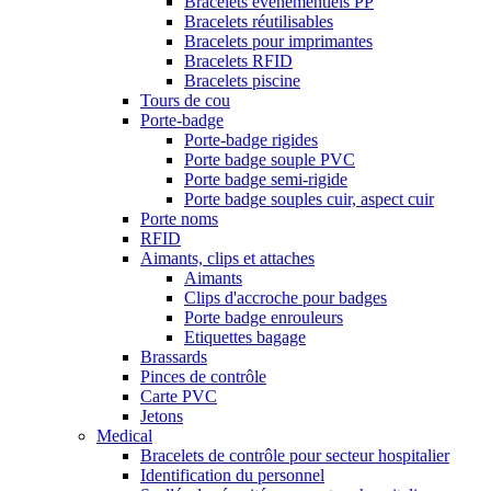
Bracelets événementiels PP
Bracelets réutilisables
Bracelets pour imprimantes
Bracelets RFID
Bracelets piscine
Tours de cou
Porte-badge
Porte-badge rigides
Porte badge souple PVC
Porte badge semi-rigide
Porte badge souples cuir, aspect cuir
Porte noms
RFID
Aimants, clips et attaches
Aimants
Clips d'accroche pour badges
Porte badge enrouleurs
Etiquettes bagage
Brassards
Pinces de contrôle
Carte PVC
Jetons
Medical
Bracelets de contrôle pour secteur hospitalier
Identification du personnel