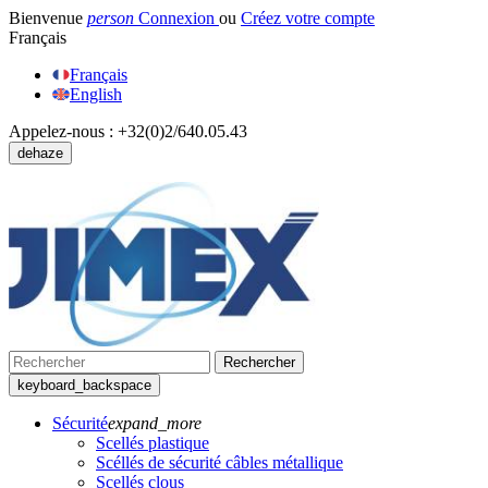
Bienvenue
person
Connexion
ou
Créez votre compte
Français
Français
English
Appelez-nous :
+32(0)2/640.05.43
dehaze
Rechercher
keyboard_backspace
Sécurité
expand_more
Scellés plastique
Scéllés de sécurité câbles métallique
Scellés clous