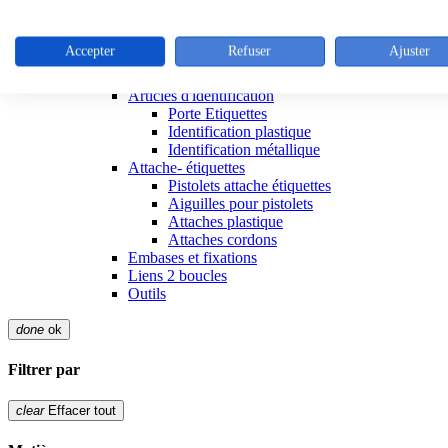
Outillage liens
Colliers de serrage inox
Colliers inox
Accepter
Refuser
Ajuster
Outillage colliers metalliques
Attaches réutilisables
Articles d'identification
Porte Etiquettes
Identification plastique
Identification métallique
Attache- étiquettes
Pistolets attache étiquettes
Aiguilles pour pistolets
Attaches plastique
Attaches cordons
Embases et fixations
Liens 2 boucles
Outils
done
ok
Filtrer par
clear
Effacer tout