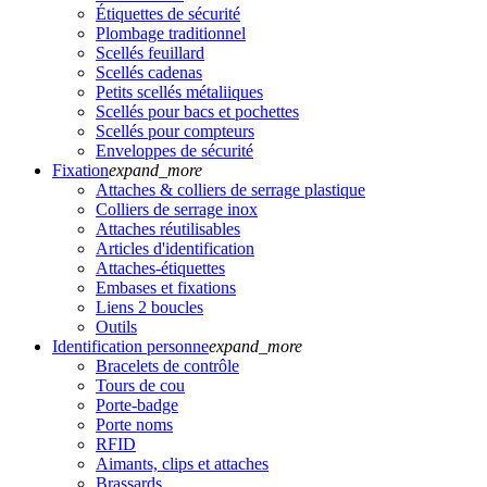
Étiquettes de sécurité
Plombage traditionnel
Scellés feuillard
Scellés cadenas
Petits scellés métaliiques
Scellés pour bacs et pochettes
Scellés pour compteurs
Enveloppes de sécurité
Fixation
expand_more
Attaches & colliers de serrage plastique
Colliers de serrage inox
Attaches réutilisables
Articles d'identification
Attaches-étiquettes
Embases et fixations
Liens 2 boucles
Outils
Identification personne
expand_more
Bracelets de contrôle
Tours de cou
Porte-badge
Porte noms
RFID
Aimants, clips et attaches
Brassards