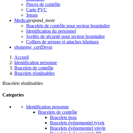
Pinces de contrôle
Carte PVC
Jetons
Medical
expand_more
Bracelets de contrôle pour secteur hospitalier
Identification du personnel
Scellés de sécurité pour secteur hospitalier
Colliers de serrage et attaches hôpitaux
shopping_cart
Devis
Accueil
Identification personne
Bracelets de contrôle
Bracelets réutilisables
Bracelets réutilisables
Categories
Identification personne
Bracelets de contrôle
Bracelets tissu
Bracelets événementiel tyvek
Bracelets événementiel vinyle