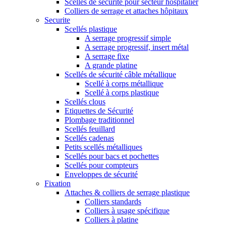
Scellés de sécurité pour secteur hospitalier
Colliers de serrage et attaches hôpitaux
Securite
Scellés plastique
A serrage progressif simple
A serrage progressif, insert métal
A serrage fixe
A grande platine
Scellés de sécurité câble métallique
Scellé à corps métallique
Scellé à corps plastique
Scellés clous
Etiquettes de Sécurité
Plombage traditionnel
Scellés feuillard
Scellés cadenas
Petits scellés métalliques
Scellés pour bacs et pochettes
Scellés pour compteurs
Enveloppes de sécurité
Fixation
Attaches & colliers de serrage plastique
Colliers standards
Colliers à usage spécifique
Colliers à platine