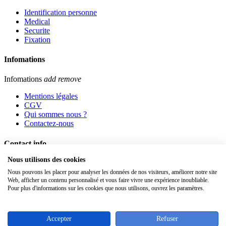
Identification personne
Medical
Securite
Fixation
Infomations
Infomations
add
remove
Mentions légales
CGV
Qui sommes nous ?
Contactez-nous
Contact info
Nous utilisons des cookies
Passage Saint Paul 16 - 7700 MOUSCRON - Belgique
Tel : +32 (0)2/640.05.43
Nous pouvons les placer pour analyser les données de nos visiteurs, améliorer notre site
Web, afficher un contenu personnalisé et vous faire vivre une expérience inoubliable.
Fax : +32 (0)2/640.30.39
Pour plus d'informations sur les cookies que nous utilisons, ouvrez les paramètres.
Top
Accepter
Refuser