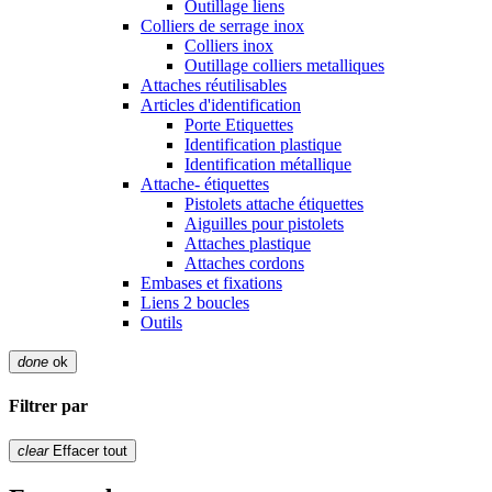
Outillage liens
Colliers de serrage inox
Colliers inox
Outillage colliers metalliques
Attaches réutilisables
Articles d'identification
Porte Etiquettes
Identification plastique
Identification métallique
Attache- étiquettes
Pistolets attache étiquettes
Aiguilles pour pistolets
Attaches plastique
Attaches cordons
Embases et fixations
Liens 2 boucles
Outils
done
ok
Filtrer par
clear
Effacer tout