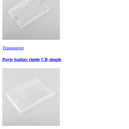
Transparent
Porte badges rigide CB simple