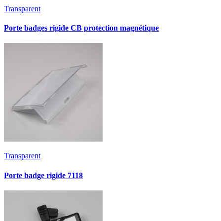
Transparent
Porte badges rigide CB protection magnétique
Transparent
Porte badge rigide 7118