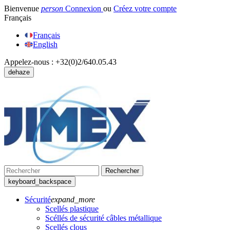
Bienvenue
person
Connexion
ou
Créez votre compte
Français
Français
English
Appelez-nous :
+32(0)2/640.05.43
dehaze
Rechercher
keyboard_backspace
Sécurité
expand_more
Scellés plastique
Scéllés de sécurité câbles métallique
Scellés clous