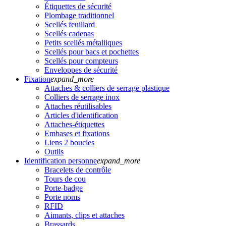
Étiquettes de sécurité
Plombage traditionnel
Scellés feuillard
Scellés cadenas
Petits scellés métaliiques
Scellés pour bacs et pochettes
Scellés pour compteurs
Enveloppes de sécurité
Fixation
expand_more
Attaches & colliers de serrage plastique
Colliers de serrage inox
Attaches réutilisables
Articles d'identification
Attaches-étiquettes
Embases et fixations
Liens 2 boucles
Outils
Identification personne
expand_more
Bracelets de contrôle
Tours de cou
Porte-badge
Porte noms
RFID
Aimants, clips et attaches
Brassards