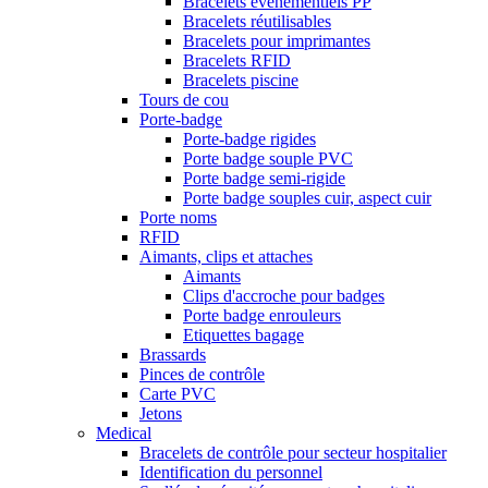
Bracelets événementiels PP
Bracelets réutilisables
Bracelets pour imprimantes
Bracelets RFID
Bracelets piscine
Tours de cou
Porte-badge
Porte-badge rigides
Porte badge souple PVC
Porte badge semi-rigide
Porte badge souples cuir, aspect cuir
Porte noms
RFID
Aimants, clips et attaches
Aimants
Clips d'accroche pour badges
Porte badge enrouleurs
Etiquettes bagage
Brassards
Pinces de contrôle
Carte PVC
Jetons
Medical
Bracelets de contrôle pour secteur hospitalier
Identification du personnel