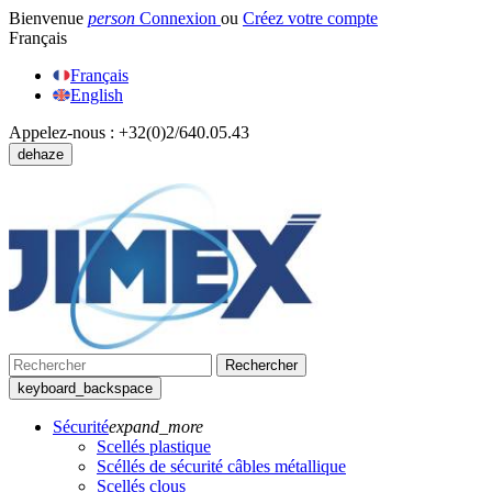
Bienvenue
person
Connexion
ou
Créez votre compte
Français
Français
English
Appelez-nous :
+32(0)2/640.05.43
dehaze
Rechercher
keyboard_backspace
Sécurité
expand_more
Scellés plastique
Scéllés de sécurité câbles métallique
Scellés clous