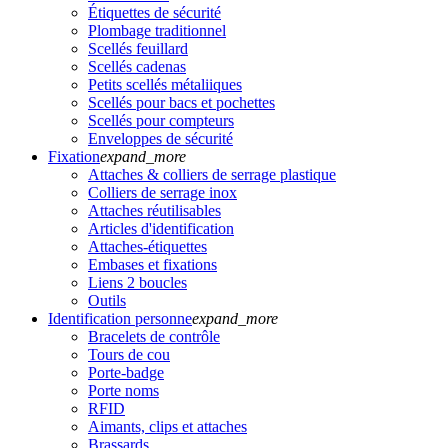
Étiquettes de sécurité
Plombage traditionnel
Scellés feuillard
Scellés cadenas
Petits scellés métaliiques
Scellés pour bacs et pochettes
Scellés pour compteurs
Enveloppes de sécurité
Fixation
expand_more
Attaches & colliers de serrage plastique
Colliers de serrage inox
Attaches réutilisables
Articles d'identification
Attaches-étiquettes
Embases et fixations
Liens 2 boucles
Outils
Identification personne
expand_more
Bracelets de contrôle
Tours de cou
Porte-badge
Porte noms
RFID
Aimants, clips et attaches
Brassards