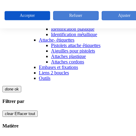
Colliers inox
Outillage colliers metalliques
Attaches réutilisables
Accepter
Refuser
Ajuster
Articles d'identification
Porte Etiquettes
Identification plastique
Identification métallique
Attache- étiquettes
Pistolets attache étiquettes
Aiguilles pour pistolets
Attaches plastique
Attaches cordons
Embases et fixations
Liens 2 boucles
Outils
done
ok
Filtrer par
clear
Effacer tout
Matière