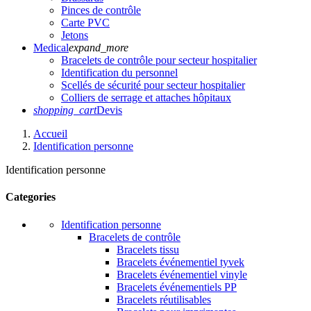
Pinces de contrôle
Carte PVC
Jetons
Medical
expand_more
Bracelets de contrôle pour secteur hospitalier
Identification du personnel
Scellés de sécurité pour secteur hospitalier
Colliers de serrage et attaches hôpitaux
shopping_cart
Devis
Accueil
Identification personne
Identification personne
Categories
Identification personne
Bracelets de contrôle
Bracelets tissu
Bracelets événementiel tyvek
Bracelets événementiel vinyle
Bracelets événementiels PP
Bracelets réutilisables