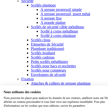
Securite
Scellés plastique
A serrage progressif simple
A serrage progressif, insert métal
A serrage fixe
A grande platine
Scellés de sécurité câble métallique
Scellé à corps métallique
Scellé à corps plastique
Scellés clous
Etiquettes de Sécurité
Plombage traditionnel
Scellés feuillard
Scellés cadenas
Petits scellés métalliques
Scellés pour bacs et pochettes
Scellés pour compteurs
Enveloppes de sécurité
Fixation
Attaches & colliers de serrage plastique
Colliers standards
Colliers à usage spécifique
Nous utilisons des cookies
Colliers à platine
Nous pouvons les placer pour analyser les données de nos visiteurs, améliorer notre site We
Outillage liens
afficher un contenu personnalisé et vous faire vivre une expérience inoubliable. Pour plus
Colliers de serrage inox
d'informations sur les cookies que nous utilisons, ouvrez les paramètres.