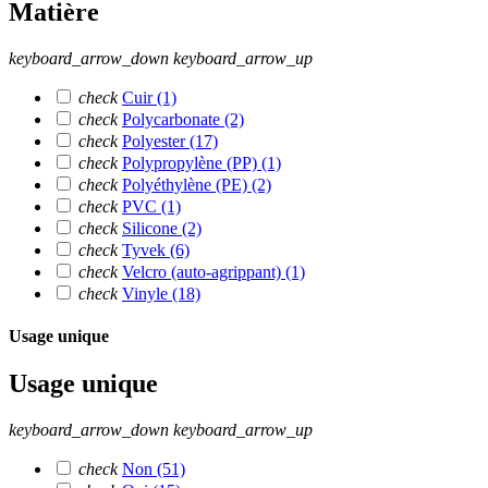
Matière
keyboard_arrow_down
keyboard_arrow_up
check
Cuir
(1)
check
Polycarbonate
(2)
check
Polyester
(17)
check
Polypropylène (PP)
(1)
check
Polyéthylène (PE)
(2)
check
PVC
(1)
check
Silicone
(2)
check
Tyvek
(6)
check
Velcro (auto-agrippant)
(1)
check
Vinyle
(18)
Usage unique
Usage unique
keyboard_arrow_down
keyboard_arrow_up
check
Non
(51)