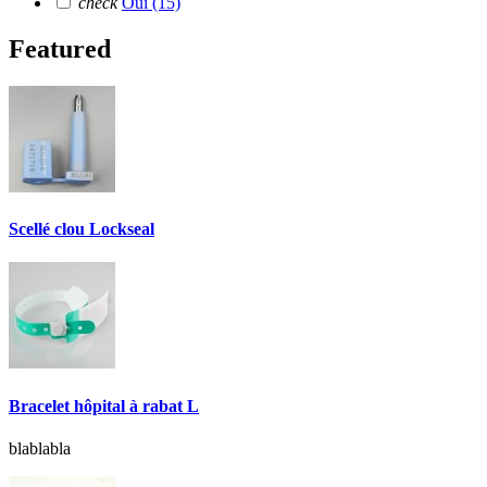
check
Oui
(15)
Featured
Scellé clou Lockseal
Bracelet hôpital à rabat L
blablabla