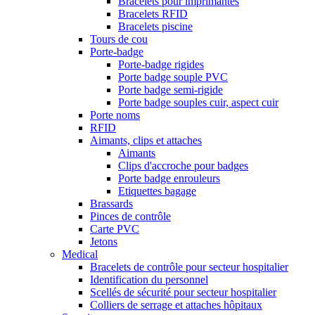
Bracelets pour imprimantes
Bracelets RFID
Bracelets piscine
Tours de cou
Porte-badge
Porte-badge rigides
Porte badge souple PVC
Porte badge semi-rigide
Porte badge souples cuir, aspect cuir
Porte noms
RFID
Aimants, clips et attaches
Aimants
Clips d'accroche pour badges
Porte badge enrouleurs
Etiquettes bagage
Brassards
Pinces de contrôle
Carte PVC
Jetons
Medical
Bracelets de contrôle pour secteur hospitalier
Identification du personnel
Scellés de sécurité pour secteur hospitalier
Colliers de serrage et attaches hôpitaux