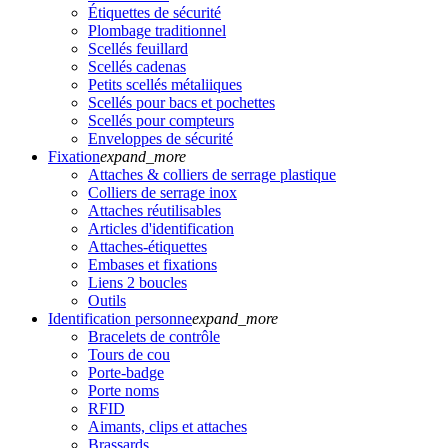
Étiquettes de sécurité
Plombage traditionnel
Scellés feuillard
Scellés cadenas
Petits scellés métaliiques
Scellés pour bacs et pochettes
Scellés pour compteurs
Enveloppes de sécurité
Fixation
expand_more
Attaches & colliers de serrage plastique
Colliers de serrage inox
Attaches réutilisables
Articles d'identification
Attaches-étiquettes
Embases et fixations
Liens 2 boucles
Outils
Identification personne
expand_more
Bracelets de contrôle
Tours de cou
Porte-badge
Porte noms
RFID
Aimants, clips et attaches
Brassards