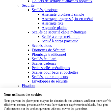
Colliers de serrage et attaches hôpitaux
Securite
Scellés plastique
A serrage progressif simple
A serrage progressif, insert métal
A serrage fixe
A grande platine
Scellés de sécurité câble métallique
Scellé à corps métallique
Scellé à corps plastique
Scellés clous
Etiquettes de Sécurité
Plombage traditionnel
Scellés feuillard
Scellés cadenas
Petits scellés métalliques
Scellés pour bacs et pochettes
Scellés pour compteurs
Enveloppes de sécurité
Fixation
Attaches & colliers de serrage plastique
Colliers standards
Nous utilisons des cookies
Colliers à usage spécifique
Nous pouvons les placer pour analyser les données de nos visiteurs, améliorer notre site We
Colliers à platine
afficher un contenu personnalisé et vous faire vivre une expérience inoubliable. Pour plus
Outillage liens
d'informations sur les cookies que nous utilisons, ouvrez les paramètres.