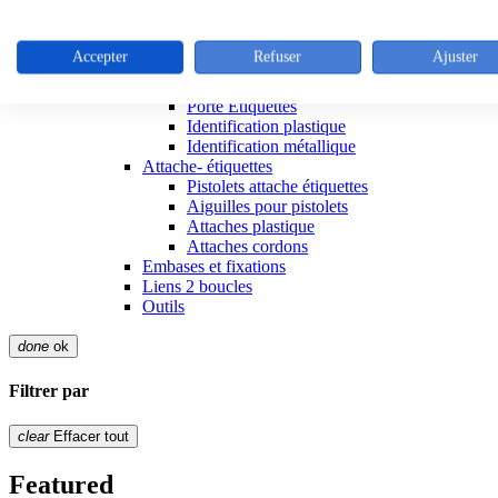
Colliers de serrage inox
Colliers inox
Outillage colliers metalliques
Accepter
Refuser
Ajuster
Attaches réutilisables
Articles d'identification
Porte Etiquettes
Identification plastique
Identification métallique
Attache- étiquettes
Pistolets attache étiquettes
Aiguilles pour pistolets
Attaches plastique
Attaches cordons
Embases et fixations
Liens 2 boucles
Outils
done
ok
Filtrer par
clear
Effacer tout
Featured