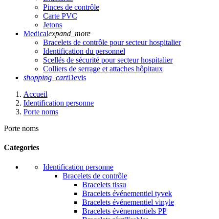
Pinces de contrôle
Carte PVC
Jetons
Medical
expand_more
Bracelets de contrôle pour secteur hospitalier
Identification du personnel
Scellés de sécurité pour secteur hospitalier
Colliers de serrage et attaches hôpitaux
shopping_cart
Devis
Accueil
Identification personne
Porte noms
Porte noms
Categories
Identification personne
Bracelets de contrôle
Bracelets tissu
Bracelets événementiel tyvek
Bracelets événementiel vinyle
Bracelets événementiels PP