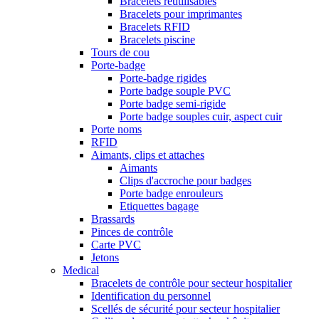
Bracelets réutilisables
Bracelets pour imprimantes
Bracelets RFID
Bracelets piscine
Tours de cou
Porte-badge
Porte-badge rigides
Porte badge souple PVC
Porte badge semi-rigide
Porte badge souples cuir, aspect cuir
Porte noms
RFID
Aimants, clips et attaches
Aimants
Clips d'accroche pour badges
Porte badge enrouleurs
Etiquettes bagage
Brassards
Pinces de contrôle
Carte PVC
Jetons
Medical
Bracelets de contrôle pour secteur hospitalier
Identification du personnel
Scellés de sécurité pour secteur hospitalier