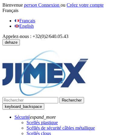
Bienvenue
person
Connexion
ou
Créez votre compte
Français
Français
English
Appelez-nous :
+32(0)2/640.05.43
dehaze
Rechercher
keyboard_backspace
Sécurité
expand_more
Scellés plastique
Scéllés de sécurité câbles métallique
Scellés clous