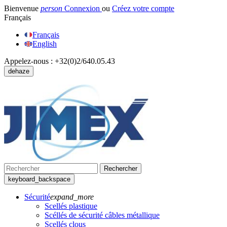
Bienvenue
person
Connexion
ou
Créez votre compte
Français
Français
English
Appelez-nous :
+32(0)2/640.05.43
dehaze
Rechercher
keyboard_backspace
Sécurité
expand_more
Scellés plastique
Scéllés de sécurité câbles métallique
Scellés clous