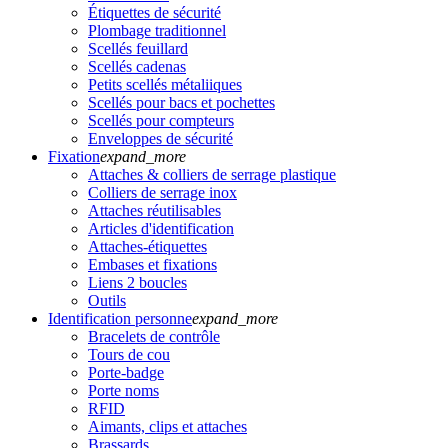
Étiquettes de sécurité
Plombage traditionnel
Scellés feuillard
Scellés cadenas
Petits scellés métaliiques
Scellés pour bacs et pochettes
Scellés pour compteurs
Enveloppes de sécurité
Fixation
expand_more
Attaches & colliers de serrage plastique
Colliers de serrage inox
Attaches réutilisables
Articles d'identification
Attaches-étiquettes
Embases et fixations
Liens 2 boucles
Outils
Identification personne
expand_more
Bracelets de contrôle
Tours de cou
Porte-badge
Porte noms
RFID
Aimants, clips et attaches
Brassards