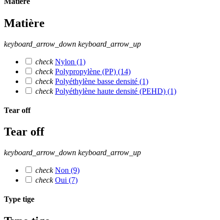
Matière
Matière
keyboard_arrow_down
keyboard_arrow_up
check
Nylon
(1)
check
Polypropylène (PP)
(14)
check
Polyéthylène basse densité
(1)
check
Polyéthylène haute densité (PEHD)
(1)
Tear off
Tear off
keyboard_arrow_down
keyboard_arrow_up
check
Non
(9)
check
Oui
(7)
Type tige