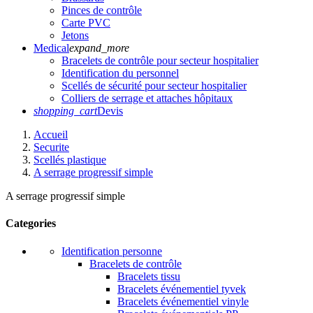
Pinces de contrôle
Carte PVC
Jetons
Medical
expand_more
Bracelets de contrôle pour secteur hospitalier
Identification du personnel
Scellés de sécurité pour secteur hospitalier
Colliers de serrage et attaches hôpitaux
shopping_cart
Devis
Accueil
Securite
Scellés plastique
A serrage progressif simple
A serrage progressif simple
Categories
Identification personne
Bracelets de contrôle
Bracelets tissu
Bracelets événementiel tyvek
Bracelets événementiel vinyle