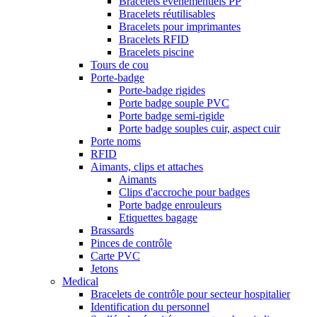
Bracelets événementiels PP
Bracelets réutilisables
Bracelets pour imprimantes
Bracelets RFID
Bracelets piscine
Tours de cou
Porte-badge
Porte-badge rigides
Porte badge souple PVC
Porte badge semi-rigide
Porte badge souples cuir, aspect cuir
Porte noms
RFID
Aimants, clips et attaches
Aimants
Clips d'accroche pour badges
Porte badge enrouleurs
Etiquettes bagage
Brassards
Pinces de contrôle
Carte PVC
Jetons
Medical
Bracelets de contrôle pour secteur hospitalier
Identification du personnel