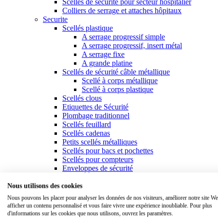
Scellés de sécurité pour secteur hospitalier
Colliers de serrage et attaches hôpitaux
Securite
Scellés plastique
A serrage progressif simple
A serrage progressif, insert métal
A serrage fixe
A grande platine
Scellés de sécurité câble métallique
Scellé à corps métallique
Scellé à corps plastique
Scellés clous
Etiquettes de Sécurité
Plombage traditionnel
Scellés feuillard
Scellés cadenas
Petits scellés métalliques
Scellés pour bacs et pochettes
Scellés pour compteurs
Enveloppes de sécurité
Fixation
Attaches & colliers de serrage plastique
Nous utilisons des cookies
Colliers standards
Nous pouvons les placer pour analyser les données de nos visiteurs, améliorer notre site We
Colliers à usage spécifique
afficher un contenu personnalisé et vous faire vivre une expérience inoubliable. Pour plus
Colliers à platine
d'informations sur les cookies que nous utilisons, ouvrez les paramètres.