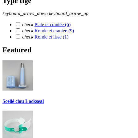
Type tige
keyboard_arrow_down
keyboard_arrow_up
check
Plate et crantée
(6)
check
Ronde et crantée
(9)
check
Ronde et lisse
(1)
Featured
Scellé clou Lockseal