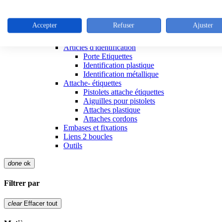
Outillage liens
Colliers de serrage inox
Colliers inox
Accepter
Refuser
Ajuster
Outillage colliers metalliques
Attaches réutilisables
Articles d'identification
Porte Etiquettes
Identification plastique
Identification métallique
Attache- étiquettes
Pistolets attache étiquettes
Aiguilles pour pistolets
Attaches plastique
Attaches cordons
Embases et fixations
Liens 2 boucles
Outils
done
ok
Filtrer par
clear
Effacer tout