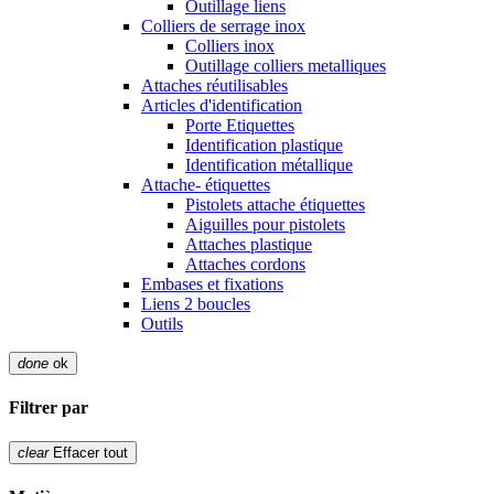
Outillage liens
Colliers de serrage inox
Colliers inox
Outillage colliers metalliques
Attaches réutilisables
Articles d'identification
Porte Etiquettes
Identification plastique
Identification métallique
Attache- étiquettes
Pistolets attache étiquettes
Aiguilles pour pistolets
Attaches plastique
Attaches cordons
Embases et fixations
Liens 2 boucles
Outils
done
ok
Filtrer par
clear
Effacer tout