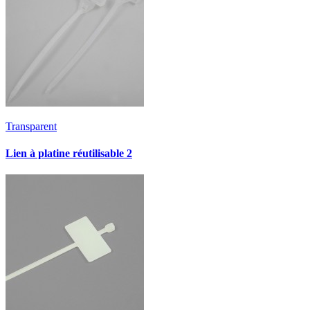
Transparent
Lien à platine réutilisable 2