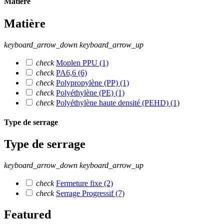
Matière
Matière
keyboard_arrow_down
keyboard_arrow_up
check
Moplen PPU
(1)
check
PA6,6
(6)
check
Polypropylène (PP)
(1)
check
Polyéthylène (PE)
(1)
check
Polyéthylène haute densité (PEHD)
(1)
Type de serrage
Type de serrage
keyboard_arrow_down
keyboard_arrow_up
check
Fermeture fixe
(2)
check
Serrage Progressif
(7)
Featured