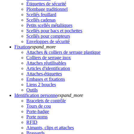
Étiquettes de sécurité
Plombage traditionnel
Scellés feuillard
Scellés cadenas
Petits scellés métaliiques
Scellés pour bacs et pochettes
Scellés pour compteurs
Enveloppes de sécurité
Fixation
expand_more
Attaches & colliers de serrage plastique
Colliers de serrage inox
Attaches réutilisables
Articles d'identification
Attaches-étiquettes
Embases et fixations
Liens 2 boucles
Outils
Identification personne
expand_more
Bracelets de contrôle
Tours de cou
Porte-badge
Porte noms
RFID
Aimants, clips et attaches
Brassards