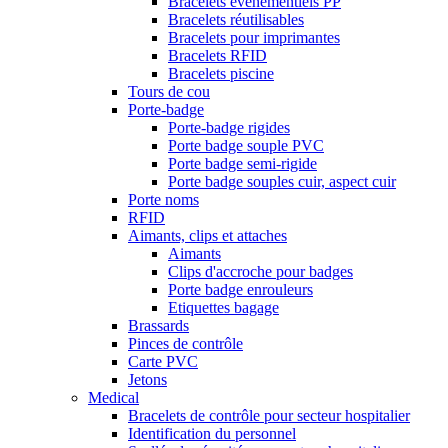
Bracelets événementiels PP
Bracelets réutilisables
Bracelets pour imprimantes
Bracelets RFID
Bracelets piscine
Tours de cou
Porte-badge
Porte-badge rigides
Porte badge souple PVC
Porte badge semi-rigide
Porte badge souples cuir, aspect cuir
Porte noms
RFID
Aimants, clips et attaches
Aimants
Clips d'accroche pour badges
Porte badge enrouleurs
Etiquettes bagage
Brassards
Pinces de contrôle
Carte PVC
Jetons
Medical
Bracelets de contrôle pour secteur hospitalier
Identification du personnel