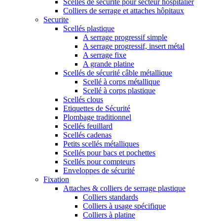
Scellés de sécurité pour secteur hospitalier
Colliers de serrage et attaches hôpitaux
Securite
Scellés plastique
A serrage progressif simple
A serrage progressif, insert métal
A serrage fixe
A grande platine
Scellés de sécurité câble métallique
Scellé à corps métallique
Scellé à corps plastique
Scellés clous
Etiquettes de Sécurité
Plombage traditionnel
Scellés feuillard
Scellés cadenas
Petits scellés métalliques
Scellés pour bacs et pochettes
Scellés pour compteurs
Enveloppes de sécurité
Fixation
Attaches & colliers de serrage plastique
Colliers standards
Colliers à usage spécifique
Colliers à platine