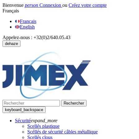
Bienvenue
person
Connexion
ou
Créez votre compte
Français
Français
English
Appelez-nous :
+32(0)2/640.05.43
dehaze
Rechercher
keyboard_backspace
Sécurité
expand_more
Scellés plastique
Scéllés de sécurité câbles métallique
Scellés clous