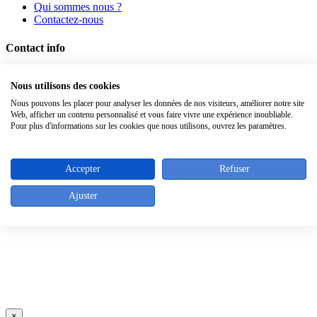
Qui sommes nous ?
Contactez-nous
Contact info
Passage Saint Paul 16 - 7700 MOUSCRON - Belgique
Nous utilisons des cookies
Tel : +32 (0)2/640.05.43
Fax : +32 (0)2/640.30.39
Nous pouvons les placer pour analyser les données de nos visiteurs, améliorer notre site
Web, afficher un contenu personnalisé et vous faire vivre une expérience inoubliable.
Top
Pour plus d'informations sur les cookies que nous utilisons, ouvrez les paramètres.
Accepter
Refuser
Ajuster
×