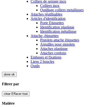
Colliers de serrage inox
Colliers inox
Outillage colliers metalliques
Attaches réutilisables
Articles d'identification
Porte Etiquettes
Identification plastique
Identification métallique
Attache- étiquettes
Pistolets attache étiquettes
Aiguilles pour pistolets
Attaches plastique
Attaches cordons
Embases et fixations
Liens 2 boucles
Outils
done
ok
Filtrer par
clear
Effacer tout
Matière