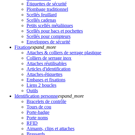
Étiquettes de sécurité
Plombage traditionnel
Scellés feuillard
Scellés cadenas
Petits scellés métaliiques
Scellés pour bacs et pochettes
Scellés pour compteurs
Enveloppes de sécurité
Fixation
expand_more
Attaches & colliers de serrage plastique
Colliers de serrage inox
Attaches réutilisables
Articles d'identification
Attaches-étiquettes
Embases et fixations
Liens 2 boucles
Outils
Identification personne
expand_more
Bracelets de contrôle
Tours de cou
Porte-badge
Porte noms
RFID
Aimants, clips et attaches
Brassards