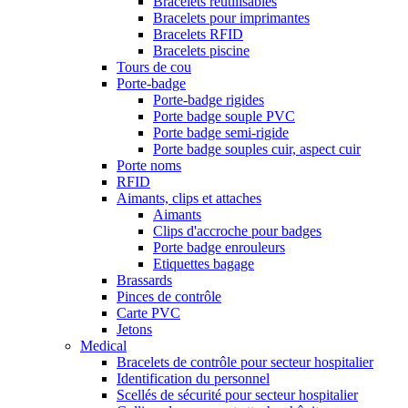
Bracelets réutilisables
Bracelets pour imprimantes
Bracelets RFID
Bracelets piscine
Tours de cou
Porte-badge
Porte-badge rigides
Porte badge souple PVC
Porte badge semi-rigide
Porte badge souples cuir, aspect cuir
Porte noms
RFID
Aimants, clips et attaches
Aimants
Clips d'accroche pour badges
Porte badge enrouleurs
Etiquettes bagage
Brassards
Pinces de contrôle
Carte PVC
Jetons
Medical
Bracelets de contrôle pour secteur hospitalier
Identification du personnel
Scellés de sécurité pour secteur hospitalier