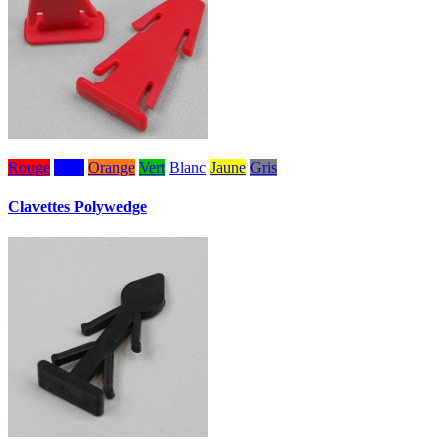
Rouge
Bleu
Orange
Vert
Blanc
Jaune
Gris
Clavettes Polywedge