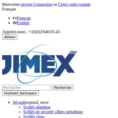
Bienvenue
person
Connexion
ou
Créez votre compte
Français
Français
English
Appelez-nous :
+32(0)2/640.05.43
dehaze
Rechercher
keyboard_backspace
Sécurité
expand_more
Scellés plastique
Scéllés de sécurité câbles métallique
Scellés clous