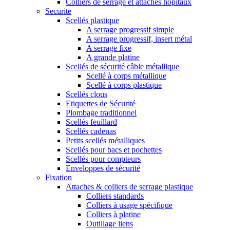
Colliers de serrage et attaches hôpitaux
Securite
Scellés plastique
A serrage progressif simple
A serrage progressif, insert métal
A serrage fixe
A grande platine
Scellés de sécurité câble métallique
Scellé à corps métallique
Scellé à corps plastique
Scellés clous
Etiquettes de Sécurité
Plombage traditionnel
Scellés feuillard
Scellés cadenas
Petits scellés métalliques
Scellés pour bacs et pochettes
Scellés pour compteurs
Enveloppes de sécurité
Fixation
Attaches & colliers de serrage plastique
Colliers standards
Colliers à usage spécifique
Colliers à platine
Outillage liens