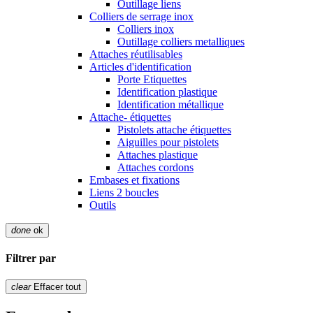
Outillage liens
Colliers de serrage inox
Colliers inox
Outillage colliers metalliques
Attaches réutilisables
Articles d'identification
Porte Etiquettes
Identification plastique
Identification métallique
Attache- étiquettes
Pistolets attache étiquettes
Aiguilles pour pistolets
Attaches plastique
Attaches cordons
Embases et fixations
Liens 2 boucles
Outils
done
ok
Filtrer par
clear
Effacer tout