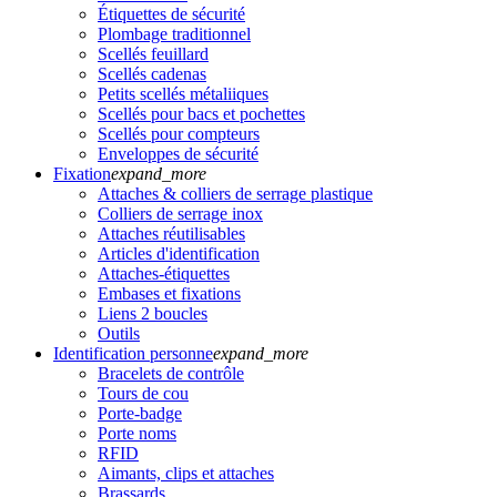
Étiquettes de sécurité
Plombage traditionnel
Scellés feuillard
Scellés cadenas
Petits scellés métaliiques
Scellés pour bacs et pochettes
Scellés pour compteurs
Enveloppes de sécurité
Fixation
expand_more
Attaches & colliers de serrage plastique
Colliers de serrage inox
Attaches réutilisables
Articles d'identification
Attaches-étiquettes
Embases et fixations
Liens 2 boucles
Outils
Identification personne
expand_more
Bracelets de contrôle
Tours de cou
Porte-badge
Porte noms
RFID
Aimants, clips et attaches
Brassards