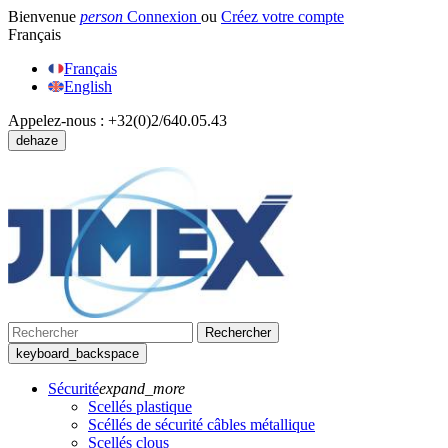
Bienvenue
person
Connexion
ou
Créez votre compte
Français
Français
English
Appelez-nous :
+32(0)2/640.05.43
dehaze
Rechercher
keyboard_backspace
Sécurité
expand_more
Scellés plastique
Scéllés de sécurité câbles métallique
Scellés clous