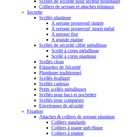
Scellés de sécurité pour secteur hospitalier
Colliers de serrage et attaches hôpitaux
Securite
Scellés plastique
A serrage progressif simple
A serrage progressif, insert métal
A serrage fixe
A grande platine
Scellés de sécurité câble métallique
Scellé à corps métallique
Scellé à corps plastique
Scellés clous
Etiquettes de Sécurité
Plombage traditionnel
Scellés feuillard
Scellés cadenas
Petits scellés métalliques
Scellés pour bacs et pochettes
Scellés pour compteurs
Enveloppes de sécurité
Fixation
Attaches & colliers de serrage plastique
Colliers standards
Colliers à usage spécifique
Colliers à platine