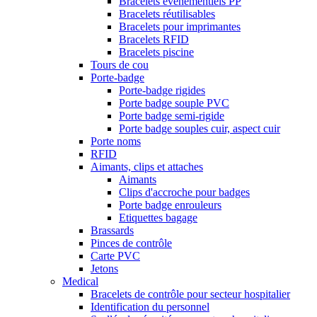
Bracelets événementiels PP
Bracelets réutilisables
Bracelets pour imprimantes
Bracelets RFID
Bracelets piscine
Tours de cou
Porte-badge
Porte-badge rigides
Porte badge souple PVC
Porte badge semi-rigide
Porte badge souples cuir, aspect cuir
Porte noms
RFID
Aimants, clips et attaches
Aimants
Clips d'accroche pour badges
Porte badge enrouleurs
Etiquettes bagage
Brassards
Pinces de contrôle
Carte PVC
Jetons
Medical
Bracelets de contrôle pour secteur hospitalier
Identification du personnel