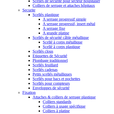
Scellés de sécurité pour secteur hospitalier
Colliers de serrage et attaches hôpitaux
Securite
Scellés plastique
A serrage progressif simple
A serrage progressif, insert métal
A serrage fixe
A grande platine
Scellés de sécurité câble métallique
Scellé à corps métallique
Scellé à corps plastique
Scellés clous
Etiquettes de Sécurité
Plombage traditionnel
Scellés feuillard
Scellés cadenas
Petits scellés métalliques
Scellés pour bacs et pochettes
Scellés pour compteurs
Enveloppes de sécurité
Fixation
Attaches & colliers de serrage plastique
Colliers standards
Colliers à usage spécifique
Colliers à platine