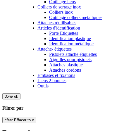
Outillage liens
Colliers de serrage inox
Colliers inox
Outillage colliers metalliques
Attaches réutilisables
Articles d'identification
Porte Etiquettes
Identification plastique
Identification métallique
Attache- étiquettes
Pistolets attache étiquettes
Aiguilles pour pistolets
Attaches plastique
Attaches cordons
Embases et fixations
Liens 2 boucles
Outils
done
ok
Filtrer par
clear
Effacer tout