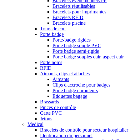
Bracelets événementiels PP
Bracelets réutilisables
Bracelets pour imprimantes
Bracelets RFID
Bracelets piscine
Tours de cou
Porte-badge
Porte-badge rigides
Porte badge souple PVC
Porte badge semi-rigide
Porte badge souples cuir, aspect cuir
Porte noms
RFID
Aimants, clips et attaches
Aimants
Clips d'accroche pour badges
Porte badge enrouleurs
Etiquettes bagage
Brassards
Pinces de contrôle
Carte PVC
Jetons
Medical
Bracelets de contrôle pour secteur hospitalier
Identification du personnel