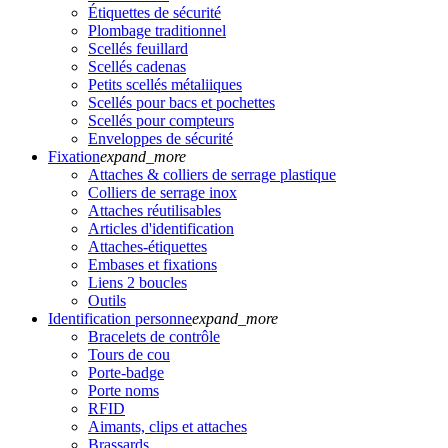
Étiquettes de sécurité
Plombage traditionnel
Scellés feuillard
Scellés cadenas
Petits scellés métaliiques
Scellés pour bacs et pochettes
Scellés pour compteurs
Enveloppes de sécurité
Fixation
expand_more
Attaches & colliers de serrage plastique
Colliers de serrage inox
Attaches réutilisables
Articles d'identification
Attaches-étiquettes
Embases et fixations
Liens 2 boucles
Outils
Identification personne
expand_more
Bracelets de contrôle
Tours de cou
Porte-badge
Porte noms
RFID
Aimants, clips et attaches
Brassards