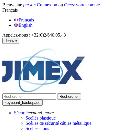
Bienvenue
person
Connexion
ou
Créez votre compte
Français
Français
English
Appelez-nous :
+32(0)2/640.05.43
dehaze
Rechercher
keyboard_backspace
Sécurité
expand_more
Scellés plastique
Scéllés de sécurité câbles métallique
Scellés clous