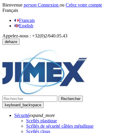
Bienvenue
person
Connexion
ou
Créez votre compte
Français
Français
English
Appelez-nous :
+32(0)2/640.05.43
dehaze
Rechercher
keyboard_backspace
Sécurité
expand_more
Scellés plastique
Scéllés de sécurité câbles métallique
Scellés clous