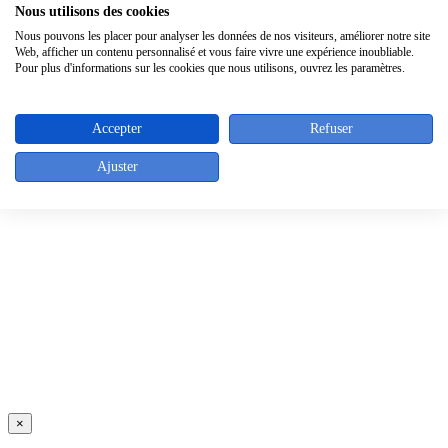
Contactez-nous
Nous utilisons des cookies
Nous pouvons les placer pour analyser les données de nos visiteurs, améliorer notre site
Contact info
Web, afficher un contenu personnalisé et vous faire vivre une expérience inoubliable.
Pour plus d'informations sur les cookies que nous utilisons, ouvrez les paramètres.
Passage Saint Paul 16 - 7700 MOUSCRON - Belgique
Tel : +32 (0)2/640.05.43
Fax : +32 (0)2/640.30.39
Accepter
Refuser
Top
Ajuster
×