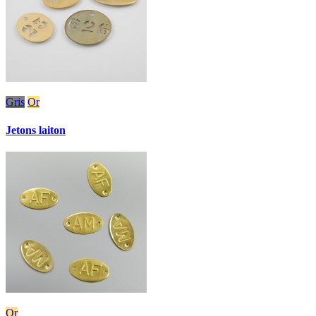
Gris
Or
Jetons laiton
Or