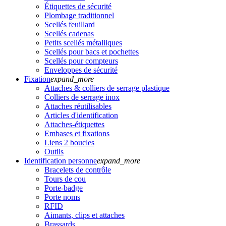
Étiquettes de sécurité
Plombage traditionnel
Scellés feuillard
Scellés cadenas
Petits scellés métaliiques
Scellés pour bacs et pochettes
Scellés pour compteurs
Enveloppes de sécurité
Fixation
expand_more
Attaches & colliers de serrage plastique
Colliers de serrage inox
Attaches réutilisables
Articles d'identification
Attaches-étiquettes
Embases et fixations
Liens 2 boucles
Outils
Identification personne
expand_more
Bracelets de contrôle
Tours de cou
Porte-badge
Porte noms
RFID
Aimants, clips et attaches
Brassards