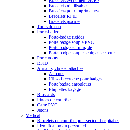
Bracelets événementiels PP
Bracelets réutilisables
Bracelets pour imprimantes
Bracelets RFID
Bracelets piscine
Tours de cou
Porte-badge
Porte-badge rigides
Porte badge souple PVC
Porte badge semi-rigide
Porte badge souples cuir, aspect cuir
Porte noms
RFID
Aimants, clips et attaches
Aimants
Clips d'accroche pour badges
Porte badge enrouleurs
Etiquettes bagage
Brassards
Pinces de contrôle
Carte PVC
Jetons
Medical
Bracelets de contrôle pour secteur hospitalier
Identification du personnel