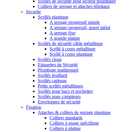
Scellés de sécurité pour secteur hospitalier
Colliers de serrage et attaches hôpitaux
Securite
Scellés plastique
A serrage progressif simple
A serrage progressif, insert métal
A serrage fixe
A grande platine
Scellés de sécurité câble métallique
Scellé à corps métallique
Scellé à corps plastique
Scellés clous
Etiquettes de Sécurité
Plombage traditionnel
Scellés feuillard
Scellés cadenas
Petits scellés métalliques
Scellés pour bacs et pochettes
Scellés pour compteurs
Enveloppes de sécurité
Fixation
Attaches & colliers de serrage plastique
Colliers standards
Colliers à usage spécifique
Colliers à platine