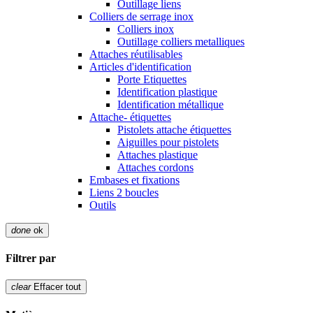
Outillage liens
Colliers de serrage inox
Colliers inox
Outillage colliers metalliques
Attaches réutilisables
Articles d'identification
Porte Etiquettes
Identification plastique
Identification métallique
Attache- étiquettes
Pistolets attache étiquettes
Aiguilles pour pistolets
Attaches plastique
Attaches cordons
Embases et fixations
Liens 2 boucles
Outils
done
ok
Filtrer par
clear
Effacer tout