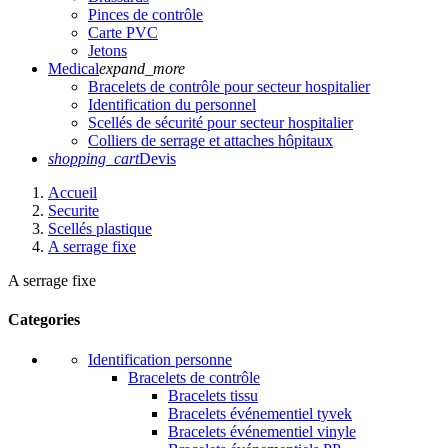
Pinces de contrôle
Carte PVC
Jetons
Medical
expand_more
Bracelets de contrôle pour secteur hospitalier
Identification du personnel
Scellés de sécurité pour secteur hospitalier
Colliers de serrage et attaches hôpitaux
shopping_cart
Devis
Accueil
Securite
Scellés plastique
A serrage fixe
A serrage fixe
Categories
Identification personne
Bracelets de contrôle
Bracelets tissu
Bracelets événementiel tyvek
Bracelets événementiel vinyle