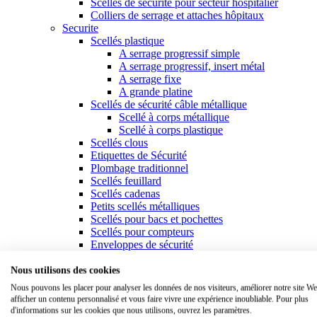
Scellés de sécurité pour secteur hospitalier
Colliers de serrage et attaches hôpitaux
Securite
Scellés plastique
A serrage progressif simple
A serrage progressif, insert métal
A serrage fixe
A grande platine
Scellés de sécurité câble métallique
Scellé à corps métallique
Scellé à corps plastique
Scellés clous
Etiquettes de Sécurité
Plombage traditionnel
Scellés feuillard
Scellés cadenas
Petits scellés métalliques
Scellés pour bacs et pochettes
Scellés pour compteurs
Enveloppes de sécurité
Fixation
Attaches & colliers de serrage plastique
Nous utilisons des cookies
Colliers standards
Nous pouvons les placer pour analyser les données de nos visiteurs, améliorer notre site We
Colliers à usage spécifique
afficher un contenu personnalisé et vous faire vivre une expérience inoubliable. Pour plus
Colliers à platine
d'informations sur les cookies que nous utilisons, ouvrez les paramètres.