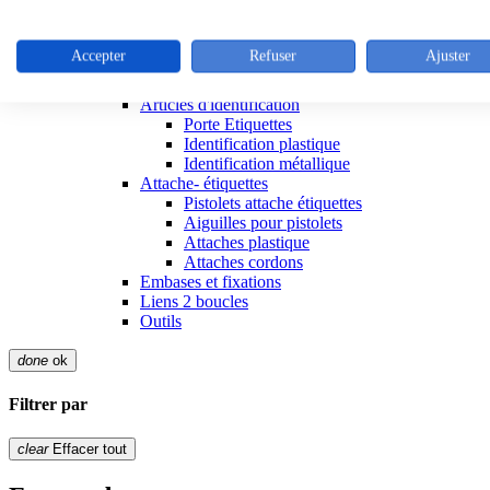
Outillage liens
Colliers de serrage inox
Colliers inox
Accepter
Refuser
Ajuster
Outillage colliers metalliques
Attaches réutilisables
Articles d'identification
Porte Etiquettes
Identification plastique
Identification métallique
Attache- étiquettes
Pistolets attache étiquettes
Aiguilles pour pistolets
Attaches plastique
Attaches cordons
Embases et fixations
Liens 2 boucles
Outils
done
ok
Filtrer par
clear
Effacer tout