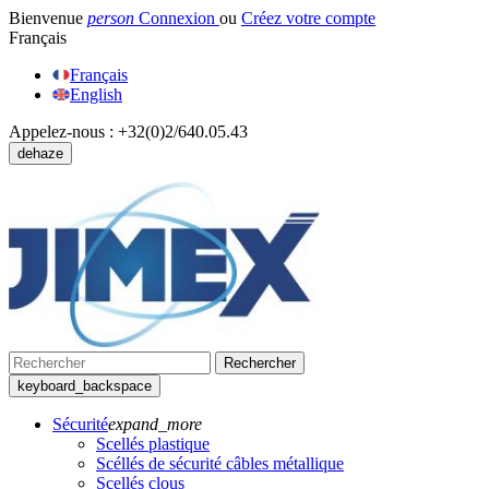
Bienvenue
person
Connexion
ou
Créez votre compte
Français
Français
English
Appelez-nous :
+32(0)2/640.05.43
dehaze
Rechercher
keyboard_backspace
Sécurité
expand_more
Scellés plastique
Scéllés de sécurité câbles métallique
Scellés clous