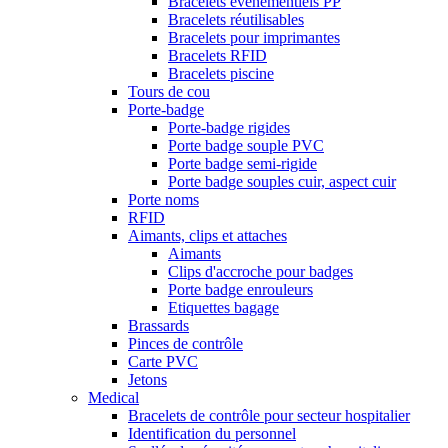
Bracelets événementiels PP
Bracelets réutilisables
Bracelets pour imprimantes
Bracelets RFID
Bracelets piscine
Tours de cou
Porte-badge
Porte-badge rigides
Porte badge souple PVC
Porte badge semi-rigide
Porte badge souples cuir, aspect cuir
Porte noms
RFID
Aimants, clips et attaches
Aimants
Clips d'accroche pour badges
Porte badge enrouleurs
Etiquettes bagage
Brassards
Pinces de contrôle
Carte PVC
Jetons
Medical
Bracelets de contrôle pour secteur hospitalier
Identification du personnel