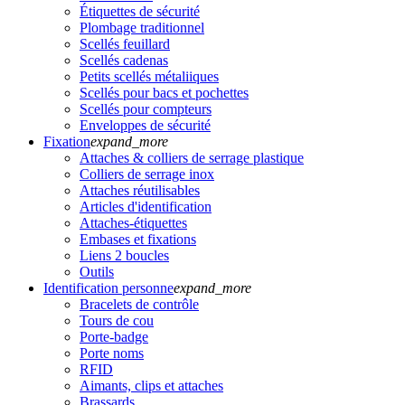
Étiquettes de sécurité
Plombage traditionnel
Scellés feuillard
Scellés cadenas
Petits scellés métaliiques
Scellés pour bacs et pochettes
Scellés pour compteurs
Enveloppes de sécurité
Fixation
expand_more
Attaches & colliers de serrage plastique
Colliers de serrage inox
Attaches réutilisables
Articles d'identification
Attaches-étiquettes
Embases et fixations
Liens 2 boucles
Outils
Identification personne
expand_more
Bracelets de contrôle
Tours de cou
Porte-badge
Porte noms
RFID
Aimants, clips et attaches
Brassards