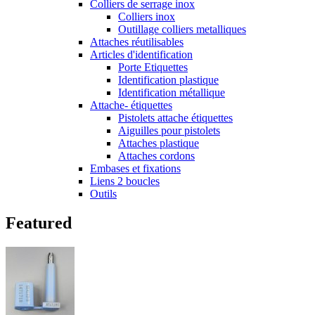
Colliers de serrage inox
Colliers inox
Outillage colliers metalliques
Attaches réutilisables
Articles d'identification
Porte Etiquettes
Identification plastique
Identification métallique
Attache- étiquettes
Pistolets attache étiquettes
Aiguilles pour pistolets
Attaches plastique
Attaches cordons
Embases et fixations
Liens 2 boucles
Outils
Featured