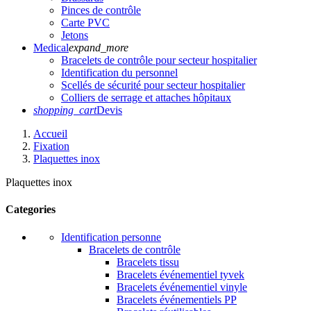
Pinces de contrôle
Carte PVC
Jetons
Medical
expand_more
Bracelets de contrôle pour secteur hospitalier
Identification du personnel
Scellés de sécurité pour secteur hospitalier
Colliers de serrage et attaches hôpitaux
shopping_cart
Devis
Accueil
Fixation
Plaquettes inox
Plaquettes inox
Categories
Identification personne
Bracelets de contrôle
Bracelets tissu
Bracelets événementiel tyvek
Bracelets événementiel vinyle
Bracelets événementiels PP