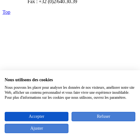
Fax : +32 (0)2/640.30.39
Top
Nous utilisons des cookies
Nous pouvons les placer pour analyser les données de nos visiteurs, améliorer notre site
Web, afficher un contenu personnalisé et vous faire vivre une expérience inoubliable.
×
Pour plus d'informations sur les cookies que nous utilisons, ouvrez les paramètres.
Accepter
Refuser
Ajuster