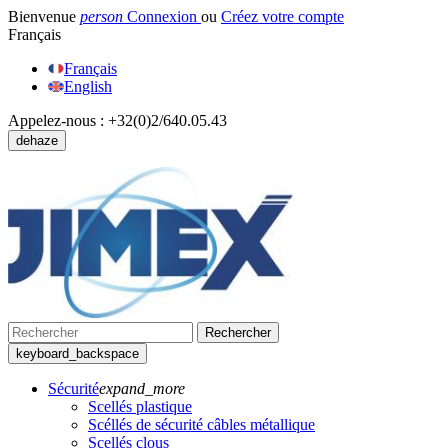
Bienvenue
person
Connexion
ou
Créez votre compte
Français
Français
English
Appelez-nous :
+32(0)2/640.05.43
dehaze
Rechercher
keyboard_backspace
Sécurité
expand_more
Scellés plastique
Scéllés de sécurité câbles métallique
Scellés clous