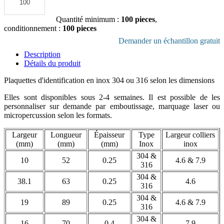
Ajouter au devis
Quantité minimum :
100 pieces
,
conditionnement :
100 pieces
Télécharger la fiche produit en pdf
Demander un échantillon gratuit
Description
Détails du produit
Plaquettes d'identification en inox 304 ou 316 selon les dimensions
Elles sont disponibles sous 2-4 semaines. Il est possible de les
personnaliser sur demande par emboutissage, marquage laser ou
micropercussion selon les formats.
Largeur
Longueur
Épaisseur
Type
Largeur colliers
(mm)
(mm)
(mm)
Inox
inox
304 &
10
52
0.25
4.6 & 7.9
316
304 &
38.1
63
0.25
4.6
316
304 &
19
89
0.25
4.6 & 7.9
316
304 &
16
70
0.4
7.9