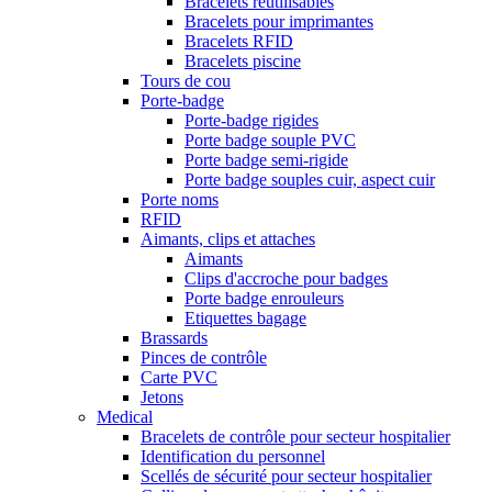
Bracelets réutilisables
Bracelets pour imprimantes
Bracelets RFID
Bracelets piscine
Tours de cou
Porte-badge
Porte-badge rigides
Porte badge souple PVC
Porte badge semi-rigide
Porte badge souples cuir, aspect cuir
Porte noms
RFID
Aimants, clips et attaches
Aimants
Clips d'accroche pour badges
Porte badge enrouleurs
Etiquettes bagage
Brassards
Pinces de contrôle
Carte PVC
Jetons
Medical
Bracelets de contrôle pour secteur hospitalier
Identification du personnel
Scellés de sécurité pour secteur hospitalier