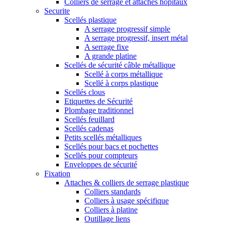
Colliers de serrage et attaches hôpitaux
Securite
Scellés plastique
A serrage progressif simple
A serrage progressif, insert métal
A serrage fixe
A grande platine
Scellés de sécurité câble métallique
Scellé à corps métallique
Scellé à corps plastique
Scellés clous
Etiquettes de Sécurité
Plombage traditionnel
Scellés feuillard
Scellés cadenas
Petits scellés métalliques
Scellés pour bacs et pochettes
Scellés pour compteurs
Enveloppes de sécurité
Fixation
Attaches & colliers de serrage plastique
Colliers standards
Colliers à usage spécifique
Colliers à platine
Outillage liens