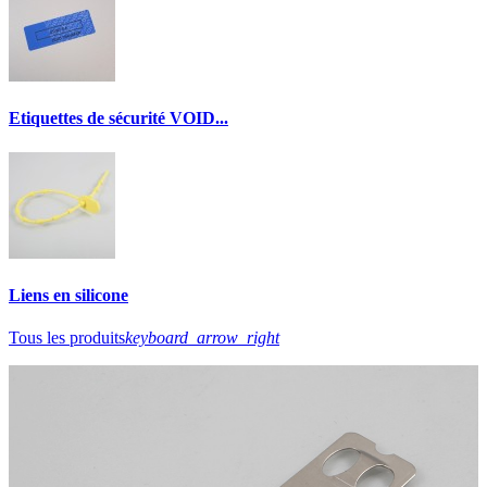
Etiquettes de sécurité VOID...
Liens en silicone
Tous les produits
keyboard_arrow_right