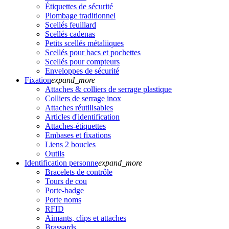
Étiquettes de sécurité
Plombage traditionnel
Scellés feuillard
Scellés cadenas
Petits scellés métaliiques
Scellés pour bacs et pochettes
Scellés pour compteurs
Enveloppes de sécurité
Fixation
expand_more
Attaches & colliers de serrage plastique
Colliers de serrage inox
Attaches réutilisables
Articles d'identification
Attaches-étiquettes
Embases et fixations
Liens 2 boucles
Outils
Identification personne
expand_more
Bracelets de contrôle
Tours de cou
Porte-badge
Porte noms
RFID
Aimants, clips et attaches
Brassards