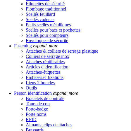
Étiquettes de sécurité
Plombage traditionnel
Scellés feuillard
Scellés cadenas
Petits scellés métaliiques
Scellés pour bacs et pochettes
Scellés pour compteurs
Enveloppes de sécurité
Fastening
expand_more
Attaches & colliers de serrage plastique
Colliers de serrage inox
Attaches réutilisables
Articles d'identification
Attaches-étiquettes
Embases et fixations
Liens 2 boucles
Outils
Person identification
expand_more
Bracelets de contrôle
Tours de cou
Porte-badge
Porte noms
RFID
Aimants, clips et attaches
Brassards