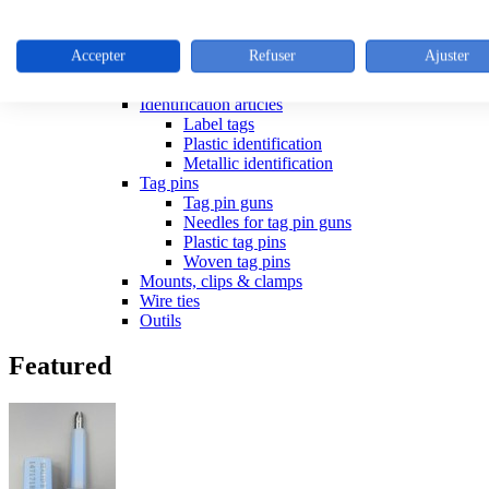
Tools for ties
Stainless steel cable ties
Colliers inox
Accepter
Refuser
Ajuster
Outillage colliers metalliques
Releasible ties
Identification articles
Label tags
Plastic identification
Metallic identification
Tag pins
Tag pin guns
Needles for tag pin guns
Plastic tag pins
Woven tag pins
Mounts, clips & clamps
Wire ties
Outils
Featured