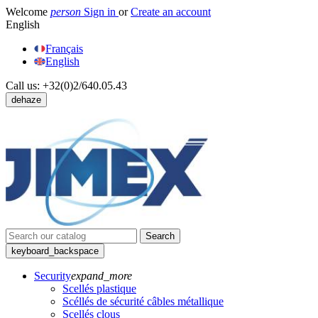
Welcome
person
Sign in
or
Create an account
English
Français
English
Call us:
+32(0)2/640.05.43
dehaze
Search
keyboard_backspace
Security
expand_more
Scellés plastique
Scéllés de sécurité câbles métallique
Scellés clous