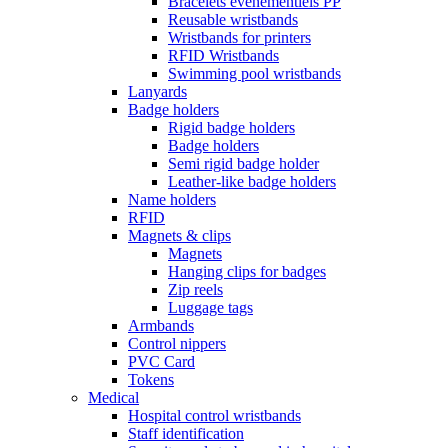
Bracelets événementiels PP
Reusable wristbands
Wristbands for printers
RFID Wristbands
Swimming pool wristbands
Lanyards
Badge holders
Rigid badge holders
Badge holders
Semi rigid badge holder
Leather-like badge holders
Name holders
RFID
Magnets & clips
Magnets
Hanging clips for badges
Zip reels
Luggage tags
Armbands
Control nippers
PVC Card
Tokens
Medical
Hospital control wristbands
Staff identification