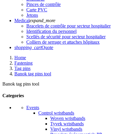
Pinces de contrôle
Carte PVC
Jetons
Medical
expand_more
Bracelets de contrôle pour secteur hospitalier
Identification du personnel
Scellés de sécurité pour secteur hospitalier
Colliers de serrage et attaches hôpitaux
shopping_cart
Quote
Home
Fastening
Tag pins
Banok tag pins tool
Banok tag pins tool
Categories
Events
Control wristbands
Woven wristbands
Tyvek wristbands
Vinyl wristbands