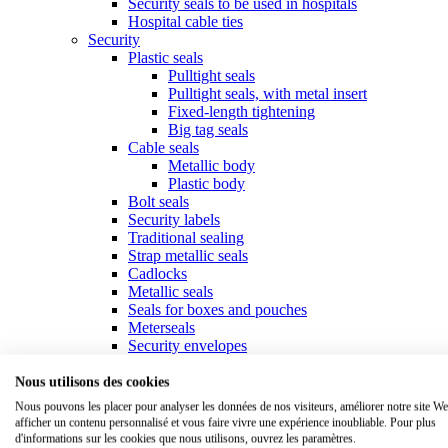
Security seals to be used in hospitals
Hospital cable ties
Security
Plastic seals
Pulltight seals
Pulltight seals, with metal insert
Fixed-length tightening
Big tag seals
Cable seals
Metallic body
Plastic body
Bolt seals
Security labels
Traditional sealing
Strap metallic seals
Cadlocks
Metallic seals
Seals for boxes and pouches
Meterseals
Security envelopes
Fastening
Collars & cable ties
Nous utilisons des cookies
Standard collars
Nous pouvons les placer pour analyser les données de nos visiteurs, améliorer notre site We
Specific collars
afficher un contenu personnalisé et vous faire vivre une expérience inoubliable. Pour plus
Marker ties
d'informations sur les cookies que nous utilisons, ouvrez les paramètres.