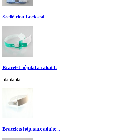
Scellé clou Lockseal
Bracelet hôpital à rabat L
blablabla
Bracelets hôpitaux adulte...