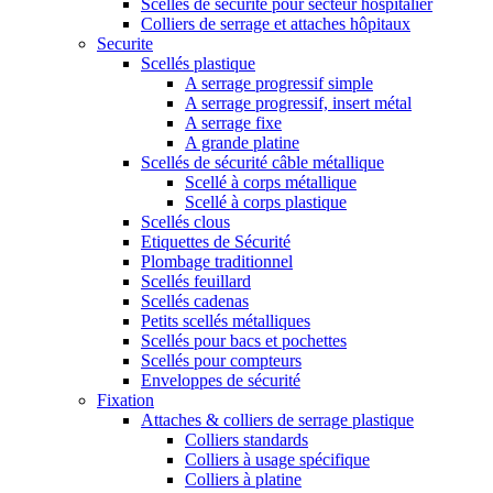
Scellés de sécurité pour secteur hospitalier
Colliers de serrage et attaches hôpitaux
Securite
Scellés plastique
A serrage progressif simple
A serrage progressif, insert métal
A serrage fixe
A grande platine
Scellés de sécurité câble métallique
Scellé à corps métallique
Scellé à corps plastique
Scellés clous
Etiquettes de Sécurité
Plombage traditionnel
Scellés feuillard
Scellés cadenas
Petits scellés métalliques
Scellés pour bacs et pochettes
Scellés pour compteurs
Enveloppes de sécurité
Fixation
Attaches & colliers de serrage plastique
Colliers standards
Colliers à usage spécifique
Colliers à platine