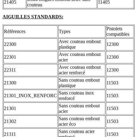
21405
11405
couteau
AIGUILLES STANDARDS:
Pistolets
Références
Types
compatibles
Avec couteau embout
22300
12300
plastique
Avec couteau embout
22301
12300
acier
Avec couteau embout
22311
12300
acier renforcé
Sans couteau embout
21300
11503
plastique
Sans couteau inox
21301_INOX_RENFORC
11503
renforcé
Sans couteau embout
21301
11503
acier
Sans couteau embout
21302
11503
acier éco
Sans couteau acier
21311
11503
renforcé