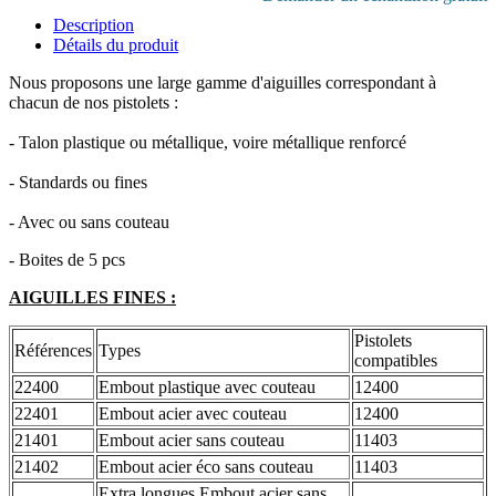
Description
Détails du produit
Nous proposons une large gamme d'aiguilles correspondant à
chacun de nos pistolets :
- Talon plastique ou métallique, voire métallique renforcé
- Standards ou fines
- Avec ou sans couteau
- Boites de 5 pcs
AIGUILLES FINES :
Pistolets
Références
Types
compatibles
22400
Embout plastique avec couteau
12400
22401
Embout acier avec couteau
12400
21401
Embout acier sans couteau
11403
21402
Embout acier éco sans couteau
11403
Extra longues Embout acier sans