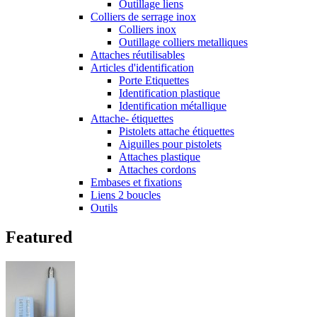
Outillage liens
Colliers de serrage inox
Colliers inox
Outillage colliers metalliques
Attaches réutilisables
Articles d'identification
Porte Etiquettes
Identification plastique
Identification métallique
Attache- étiquettes
Pistolets attache étiquettes
Aiguilles pour pistolets
Attaches plastique
Attaches cordons
Embases et fixations
Liens 2 boucles
Outils
Featured