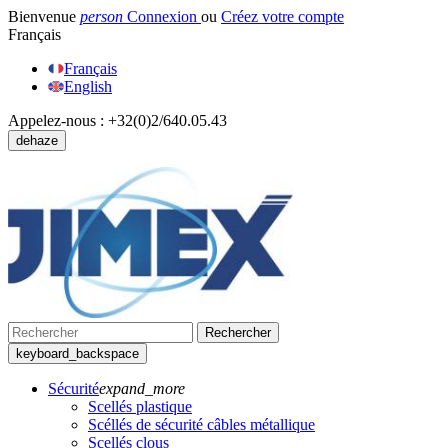
Bienvenue
person
Connexion
ou
Créez votre compte
Français
Français
English
Appelez-nous :
+32(0)2/640.05.43
dehaze
Rechercher
keyboard_backspace
Sécurité
expand_more
Scellés plastique
Scéllés de sécurité câbles métallique
Scellés clous