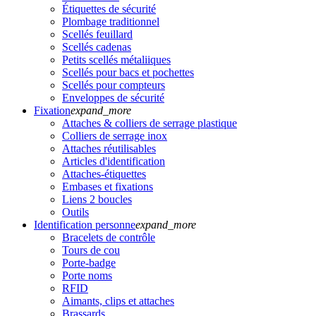
Étiquettes de sécurité
Plombage traditionnel
Scellés feuillard
Scellés cadenas
Petits scellés métaliiques
Scellés pour bacs et pochettes
Scellés pour compteurs
Enveloppes de sécurité
Fixation
expand_more
Attaches & colliers de serrage plastique
Colliers de serrage inox
Attaches réutilisables
Articles d'identification
Attaches-étiquettes
Embases et fixations
Liens 2 boucles
Outils
Identification personne
expand_more
Bracelets de contrôle
Tours de cou
Porte-badge
Porte noms
RFID
Aimants, clips et attaches
Brassards