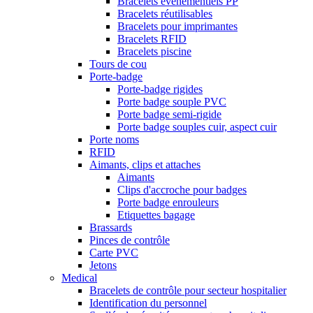
Bracelets événementiels PP
Bracelets réutilisables
Bracelets pour imprimantes
Bracelets RFID
Bracelets piscine
Tours de cou
Porte-badge
Porte-badge rigides
Porte badge souple PVC
Porte badge semi-rigide
Porte badge souples cuir, aspect cuir
Porte noms
RFID
Aimants, clips et attaches
Aimants
Clips d'accroche pour badges
Porte badge enrouleurs
Etiquettes bagage
Brassards
Pinces de contrôle
Carte PVC
Jetons
Medical
Bracelets de contrôle pour secteur hospitalier
Identification du personnel