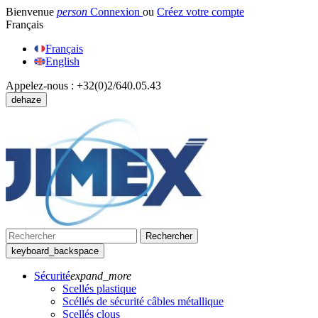
Bienvenue
person
Connexion
ou
Créez votre compte
Français
Français
English
Appelez-nous :
+32(0)2/640.05.43
dehaze
Rechercher
keyboard_backspace
Sécurité
expand_more
Scellés plastique
Scéllés de sécurité câbles métallique
Scellés clous