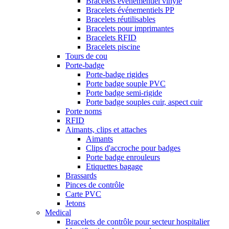
Bracelets événementiel vinyle
Bracelets événementiels PP
Bracelets réutilisables
Bracelets pour imprimantes
Bracelets RFID
Bracelets piscine
Tours de cou
Porte-badge
Porte-badge rigides
Porte badge souple PVC
Porte badge semi-rigide
Porte badge souples cuir, aspect cuir
Porte noms
RFID
Aimants, clips et attaches
Aimants
Clips d'accroche pour badges
Porte badge enrouleurs
Etiquettes bagage
Brassards
Pinces de contrôle
Carte PVC
Jetons
Medical
Bracelets de contrôle pour secteur hospitalier