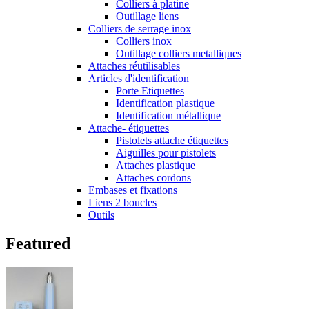
Colliers à platine
Outillage liens
Colliers de serrage inox
Colliers inox
Outillage colliers metalliques
Attaches réutilisables
Articles d'identification
Porte Etiquettes
Identification plastique
Identification métallique
Attache- étiquettes
Pistolets attache étiquettes
Aiguilles pour pistolets
Attaches plastique
Attaches cordons
Embases et fixations
Liens 2 boucles
Outils
Featured