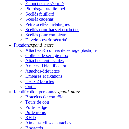
Étiquettes de sécurité
Plombage traditionnel
Scellés feuillard
Scellés cadenas
Petits scellés métaliiques
Scellés pour bacs et pochettes
Scellés pour compteurs
Enveloppes de sécurité
Fixation
expand_more
Attaches & colliers de serrage plastique
Colliers de serrage inox
Attaches réutilisables
Articles d'identification
Attaches-étiquettes
Embases et fixations
Liens 2 boucles
Outils
Identification personne
expand_more
Bracelets de contrôle
Tours de cou
Porte-badge
Porte noms
RFID
Aimants, clips et attaches
Brassards