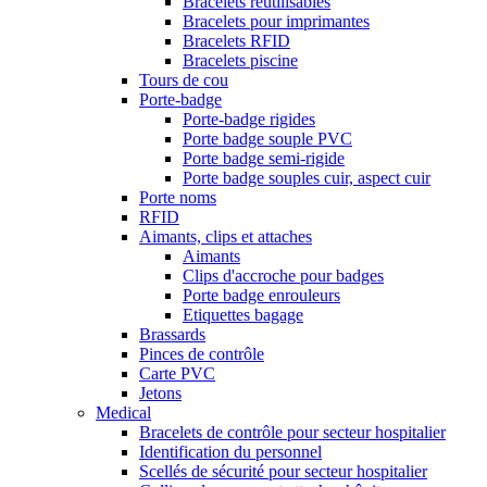
Bracelets réutilisables
Bracelets pour imprimantes
Bracelets RFID
Bracelets piscine
Tours de cou
Porte-badge
Porte-badge rigides
Porte badge souple PVC
Porte badge semi-rigide
Porte badge souples cuir, aspect cuir
Porte noms
RFID
Aimants, clips et attaches
Aimants
Clips d'accroche pour badges
Porte badge enrouleurs
Etiquettes bagage
Brassards
Pinces de contrôle
Carte PVC
Jetons
Medical
Bracelets de contrôle pour secteur hospitalier
Identification du personnel
Scellés de sécurité pour secteur hospitalier