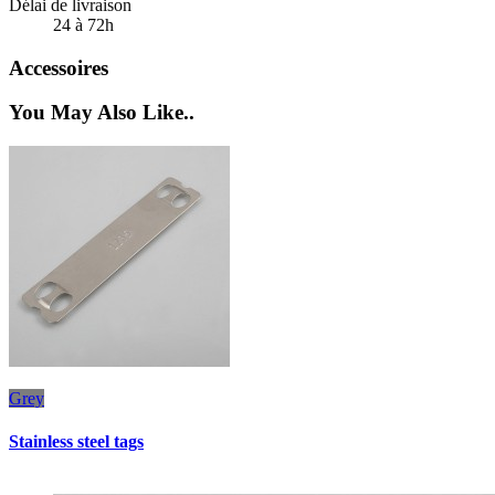
Délai de livraison
24 à 72h
Accessoires
You May Also Like..
Grey
B
Stainless steel tags
R