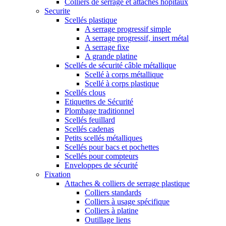
Colliers de serrage et attaches hôpitaux
Securite
Scellés plastique
A serrage progressif simple
A serrage progressif, insert métal
A serrage fixe
A grande platine
Scellés de sécurité câble métallique
Scellé à corps métallique
Scellé à corps plastique
Scellés clous
Etiquettes de Sécurité
Plombage traditionnel
Scellés feuillard
Scellés cadenas
Petits scellés métalliques
Scellés pour bacs et pochettes
Scellés pour compteurs
Enveloppes de sécurité
Fixation
Attaches & colliers de serrage plastique
Colliers standards
Colliers à usage spécifique
Colliers à platine
Outillage liens