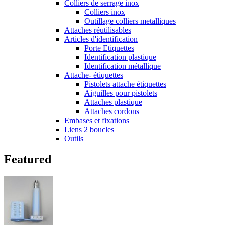
Colliers de serrage inox
Colliers inox
Outillage colliers metalliques
Attaches réutilisables
Articles d'identification
Porte Etiquettes
Identification plastique
Identification métallique
Attache- étiquettes
Pistolets attache étiquettes
Aiguilles pour pistolets
Attaches plastique
Attaches cordons
Embases et fixations
Liens 2 boucles
Outils
Featured