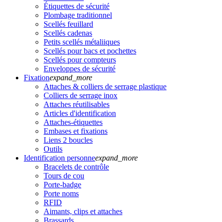
Étiquettes de sécurité
Plombage traditionnel
Scellés feuillard
Scellés cadenas
Petits scellés métaliiques
Scellés pour bacs et pochettes
Scellés pour compteurs
Enveloppes de sécurité
Fixation
expand_more
Attaches & colliers de serrage plastique
Colliers de serrage inox
Attaches réutilisables
Articles d'identification
Attaches-étiquettes
Embases et fixations
Liens 2 boucles
Outils
Identification personne
expand_more
Bracelets de contrôle
Tours de cou
Porte-badge
Porte noms
RFID
Aimants, clips et attaches
Brassards