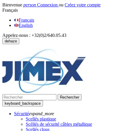
Bienvenue
person
Connexion
ou
Créez votre compte
Français
Français
English
Appelez-nous :
+32(0)2/640.05.43
dehaze
Rechercher
keyboard_backspace
Sécurité
expand_more
Scellés plastique
Scéllés de sécurité câbles métallique
Scellés clous