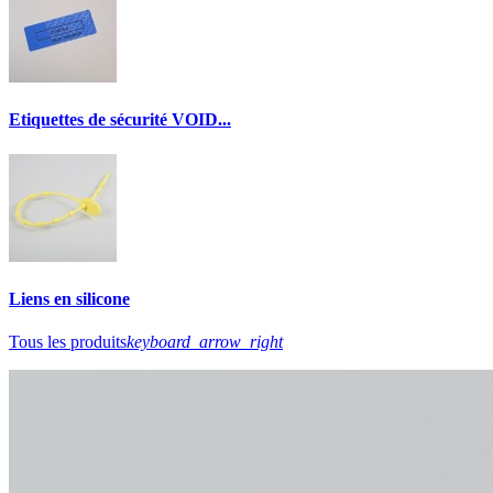
Etiquettes de sécurité VOID...
Liens en silicone
Tous les produits
keyboard_arrow_right