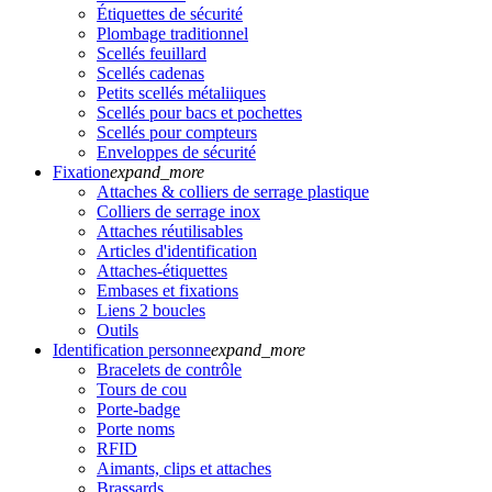
Étiquettes de sécurité
Plombage traditionnel
Scellés feuillard
Scellés cadenas
Petits scellés métaliiques
Scellés pour bacs et pochettes
Scellés pour compteurs
Enveloppes de sécurité
Fixation
expand_more
Attaches & colliers de serrage plastique
Colliers de serrage inox
Attaches réutilisables
Articles d'identification
Attaches-étiquettes
Embases et fixations
Liens 2 boucles
Outils
Identification personne
expand_more
Bracelets de contrôle
Tours de cou
Porte-badge
Porte noms
RFID
Aimants, clips et attaches
Brassards