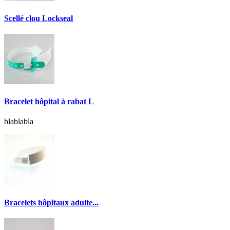
Scellé clou Lockseal
Bracelet hôpital à rabat L
blablabla
Bracelets hôpitaux adulte...