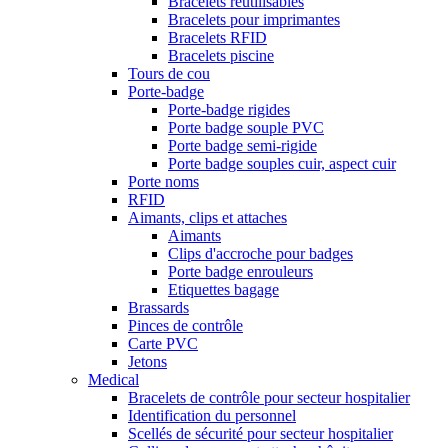
Bracelets réutilisables
Bracelets pour imprimantes
Bracelets RFID
Bracelets piscine
Tours de cou
Porte-badge
Porte-badge rigides
Porte badge souple PVC
Porte badge semi-rigide
Porte badge souples cuir, aspect cuir
Porte noms
RFID
Aimants, clips et attaches
Aimants
Clips d'accroche pour badges
Porte badge enrouleurs
Etiquettes bagage
Brassards
Pinces de contrôle
Carte PVC
Jetons
Medical
Bracelets de contrôle pour secteur hospitalier
Identification du personnel
Scellés de sécurité pour secteur hospitalier