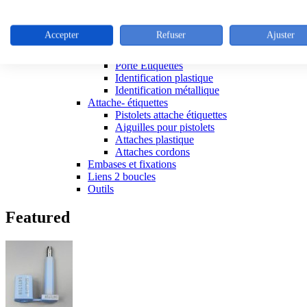
Colliers de serrage inox
Colliers inox
Outillage colliers metalliques
Accepter
Refuser
Ajuster
Attaches réutilisables
Articles d'identification
Porte Etiquettes
Identification plastique
Identification métallique
Attache- étiquettes
Pistolets attache étiquettes
Aiguilles pour pistolets
Attaches plastique
Attaches cordons
Embases et fixations
Liens 2 boucles
Outils
Featured