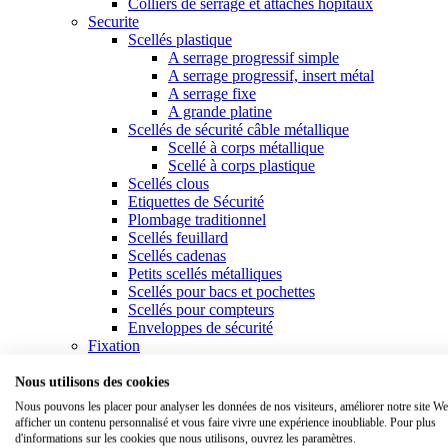
Colliers de serrage et attaches hôpitaux
Securite
Scellés plastique
A serrage progressif simple
A serrage progressif, insert métal
A serrage fixe
A grande platine
Scellés de sécurité câble métallique
Scellé à corps métallique
Scellé à corps plastique
Scellés clous
Etiquettes de Sécurité
Plombage traditionnel
Scellés feuillard
Scellés cadenas
Petits scellés métalliques
Scellés pour bacs et pochettes
Scellés pour compteurs
Enveloppes de sécurité
Fixation
Attaches & colliers de serrage plastique
Colliers standards
Nous utilisons des cookies
Colliers à usage spécifique
Nous pouvons les placer pour analyser les données de nos visiteurs, améliorer notre site We
Colliers à platine
afficher un contenu personnalisé et vous faire vivre une expérience inoubliable. Pour plus
Outillage liens
d'informations sur les cookies que nous utilisons, ouvrez les paramètres.