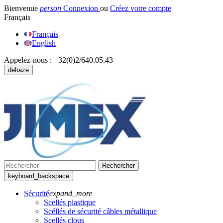
Bienvenue
person
Connexion
ou
Créez votre compte
Français
Français
English
Appelez-nous :
+32(0)2/640.05.43
dehaze
Rechercher
keyboard_backspace
Sécurité
expand_more
Scellés plastique
Scéllés de sécurité câbles métallique
Scellés clous